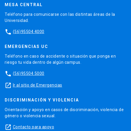
MESA CENTRAL
Teléfono para comunicarse con las distintas áreas de la
Universidad.
phone
(56)95504 4000
EMERGENCIAS UC
Teléfono en caso de accidente o situación que ponga en
riesgo tu vida dentro de algún campus.
phone
(56)95504 5000
launch
Ir al sitio de Emergencias
DISCRIMINACIÓN Y VIOLENCIA
Orientación y apoyo en casos de discriminación, violencia de
género o violencia sexual.
launch
Contacto para apoyo