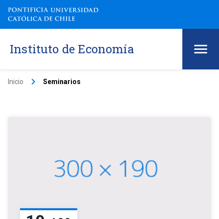
Instituto de Economía
keyboard_arrow_right
Inicio
Seminarios