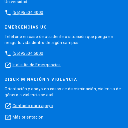
Universidad.
phone
(56)95504 4000
EMERGENCIAS UC
Teléfono en caso de accidente o situación que ponga en
riesgo tu vida dentro de algún campus.
phone
(56)95504 5000
launch
Ir al sitio de Emergencias
DISCRIMINACIÓN Y VIOLENCIA
Orientación y apoyo en casos de discriminación, violencia de
género o violencia sexual.
launch
Contacto para apoyo
launch
Más orientación