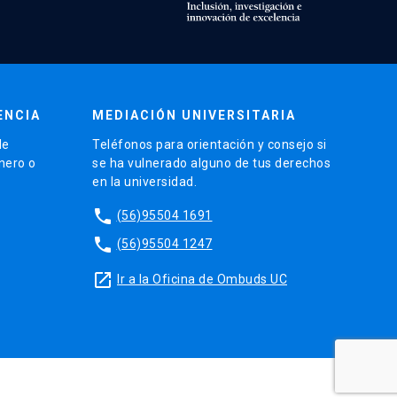
ENCIA
MEDIACIÓN UNIVERSITARIA
de
Teléfonos para orientación y consejo si
énero o
se ha vulnerado alguno de tus derechos
en la universidad.
phone
(56)95504 1691
phone
(56)95504 1247
launch
Ir a la Oficina de Ombuds UC