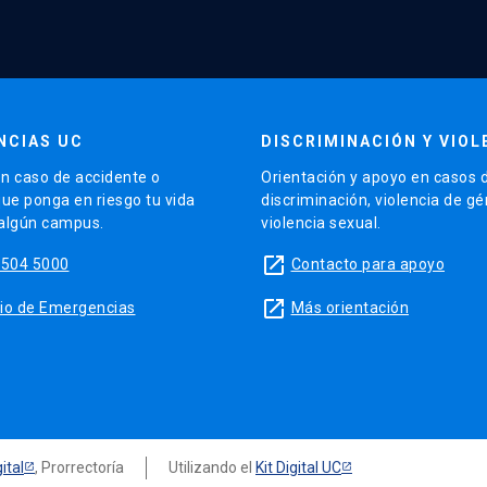
NCIAS UC
DISCRIMINACIÓN Y VIOL
n caso de accidente o
Orientación y apoyo en casos 
que ponga en riesgo tu vida
discriminación, violencia de g
 algún campus.
violencia sexual.
launch
5504 5000
Contacto para apoyo
launch
sitio de Emergencias
Más orientación
ital
, Prorrectoría
Utilizando el
Kit Digital UC