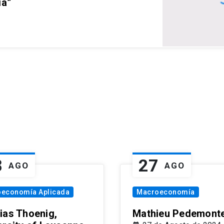
ia”
8
27
AGO
AGO
oeconomía Aplicada
Macroeconomía
ias Thoenig,
Mathieu Pedemonte