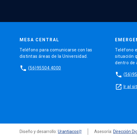
MESA CENTRAL
EMERGE
Teléfono para comunicarse con las
Teléfono e
distintas áreas de la Universidad.
situación 
dentro de
phone
(56)95504 4000
phone
(56)9
launch
Ir al 
Diseño y desarrollo:
Urantiacos
Asesoría:
Dirección Dig