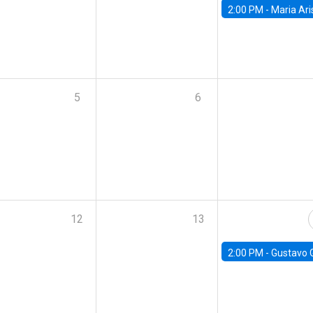
2:00 PM -
Maria Aristizabal-Ramirez, FED
5
6
12
13
2:00 PM -
Gustavo González - Banco Central d