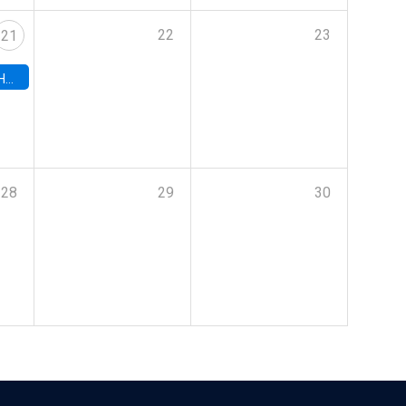
22
23
21
hile
28
29
30