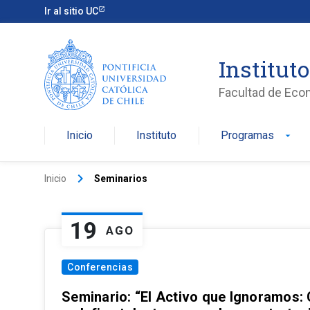
Ir al sitio UC
Institut
Facultad de Eco
Inicio
Instituto
Programas
arrow_drop_down
keyboard_arrow_right
Inicio
Seminarios
19
AGO
Conferencias
Seminario: “El Activo que Ignoramos: