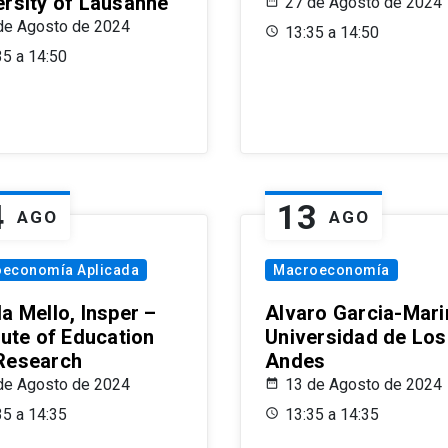
ersity of Lausanne
27 de Agosto de 2024
de Agosto de 2024
13:35 a 14:50
35 a 14:50
4
13
AGO
AGO
oeconomía Aplicada
Macroeconomía
a Mello, Insper –
Alvaro Garcia-Mari
tute of Education
Universidad de Los
Research
Andes
de Agosto de 2024
13 de Agosto de 2024
35 a 14:35
13:35 a 14:35