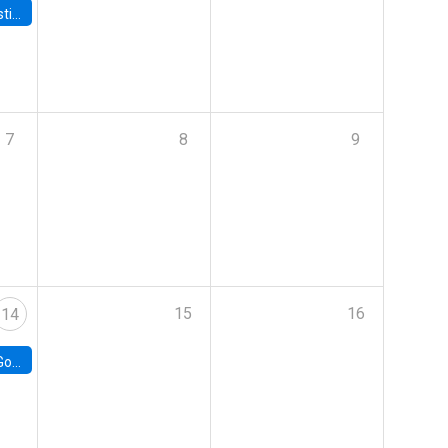
 Board
7
8
9
15
16
14
e Chile