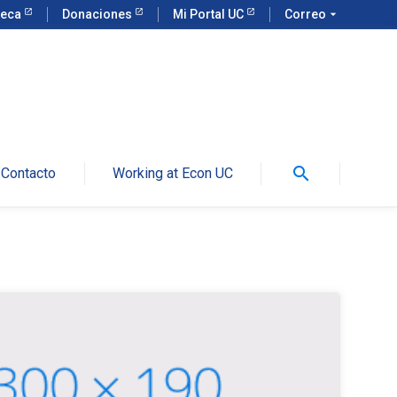
teca
Donaciones
Mi Portal UC
Correo
arrow_drop_down
search
Contacto
Working at Econ UC