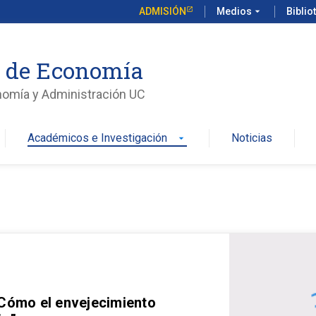
ADMISIÓN
Medios
arrow_drop_down
Biblio
o de Economía
nomía y Administración UC
Académicos e Investigación
Noticias
arrow_drop_down
 Cómo el envejecimiento