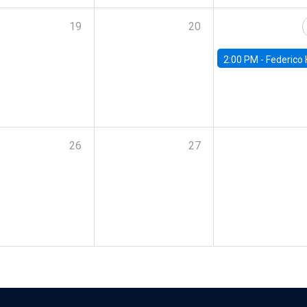
19
20
2:00 PM -
Federico Huneeus - Banco Central de C
26
27