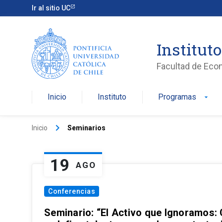
Ir al sitio UC
Institut
Facultad de Eco
Inicio
Instituto
Programas
arrow_drop_down
keyboard_arrow_right
Inicio
Seminarios
19
AGO
Conferencias
Seminario: “El Activo que Ignoramos: