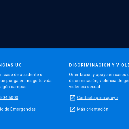
NCIAS UC
DISCRIMINACIÓN Y VIOL
n caso de accidente o
Orientación y apoyo en casos 
que ponga en riesgo tu vida
discriminación, violencia de g
 algún campus.
violencia sexual.
launch
5504 5000
Contacto para apoyo
launch
sitio de Emergencias
Más orientación