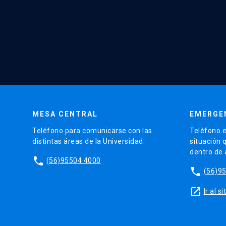
MESA CENTRAL
EMERGE
Teléfono para comunicarse con las
Teléfono e
distintas áreas de la Universidad.
situación 
dentro de
phone
(56)95504 4000
phone
(56)9
launch
Ir al 