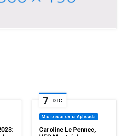
7
DIC
Microeconomía Aplicada
023:
Caroline Le Pennec,