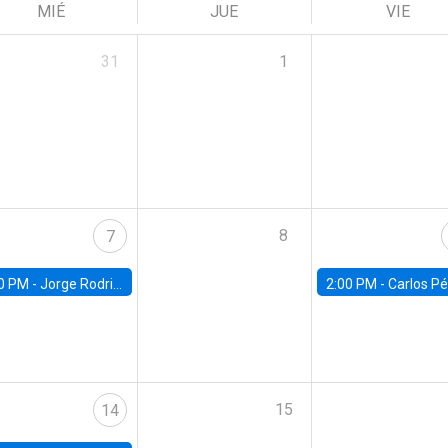
MIÉ
JUE
VIE
31
1
8
7
0 PM -
Jorge Rodriguez, Universidad de Los Andes
2:00 PM -
Carlos Pérez, Universidad Finis
15
14