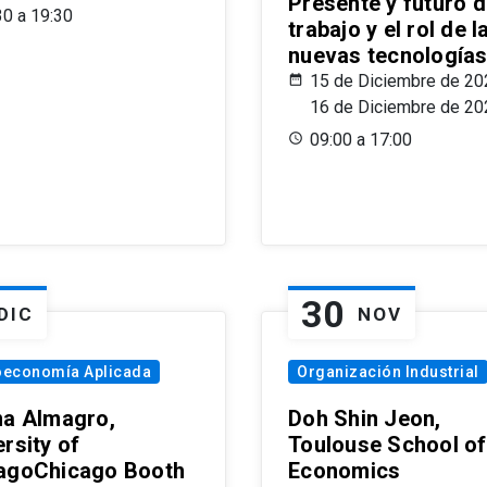
Presente y futuro d
30 a 19:30
trabajo y el rol de l
nuevas tecnología
15 de Diciembre de 20
16 de Diciembre de 20
09:00 a 17:00
30
DIC
NOV
oeconomía Aplicada
Organización Industrial
na Almagro,
Doh Shin Jeon,
rsity of
Toulouse School of
agoChicago Booth
Economics