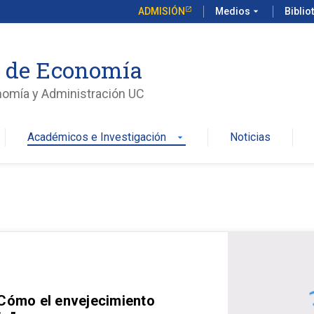
ADMISIÓN
Medios
arrow_drop_down
Biblio
o de Economía
nomía y Administración UC
Académicos e Investigación
Noticias
arrow_drop_down
 Cómo el envejecimiento