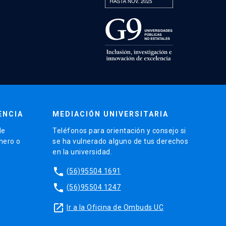
ENCIA
MEDIACIÓN UNIVERSITARIA
de
Teléfonos para orientación y consejo si
énero o
se ha vulnerado alguno de tus derechos
en la universidad.
phone
(56)95504 1691
phone
(56)95504 1247
launch
Ir a la Oficina de Ombuds UC