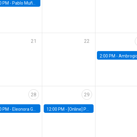
0 PM -
Pablo Muñoz, Universidad de Chile
21
22
2:00 PM -
Ambrogio Cesa-Bianchi, Bank of Eng
28
29
0 PM -
Eleonora Guarnieri, Exeter University
12:00 PM -
[Online] Pablo Slutzky, University of Maryland