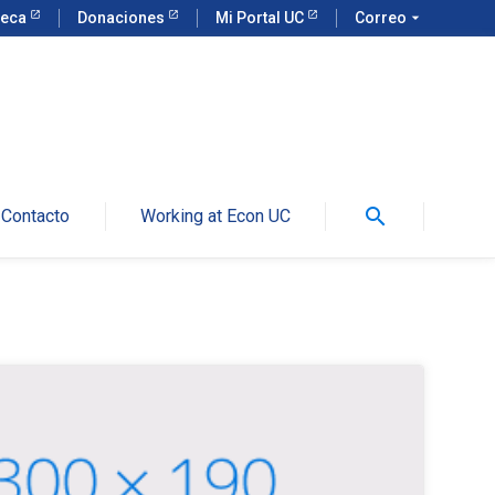
teca
Donaciones
Mi Portal UC
Correo
arrow_drop_down
search
Contacto
Working at Econ UC