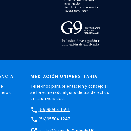
ENCIA
MEDIACIÓN UNIVERSITARIA
de
Teléfonos para orientación y consejo si
énero o
se ha vulnerado alguno de tus derechos
en la universidad.
phone
(56)95504 1691
phone
(56)95504 1247
launch
Ir a la Oficina de Ombuds UC