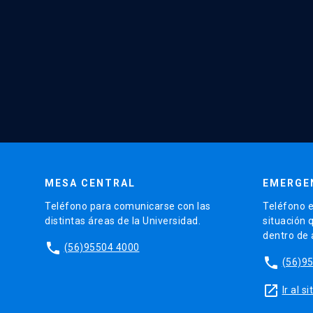
MESA CENTRAL
EMERGE
Teléfono para comunicarse con las
Teléfono e
distintas áreas de la Universidad.
situación 
dentro de
phone
(56)95504 4000
phone
(56)9
launch
Ir al 