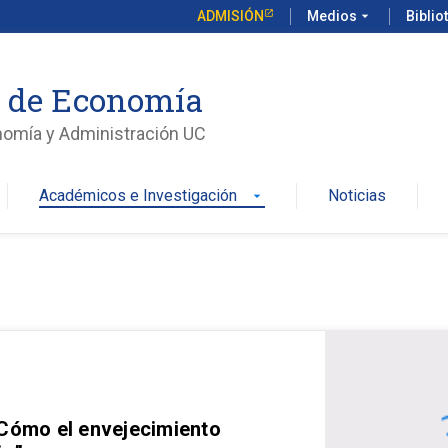
ADMISIÓN
Medios
arrow_drop_down
Biblio
o de Economía
nomía y Administración UC
Académicos e Investigación
Noticias
arrow_drop_down
 Cómo el envejecimiento