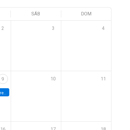
SÁB
DOM
2
3
4
10
11
9
 Terrae
16
17
18