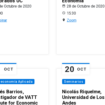
orados UC
Economía
de Octubre de 2020
28 de Octubre de 2020
00
15:30
inar
Zoom
1
20
OCT
OCT
oeconomía Aplicada
Seminarios
és Barrios,
Nicolás Riquelme,
stigador de VATT
Universidad de Los
itute for Economic
Andes