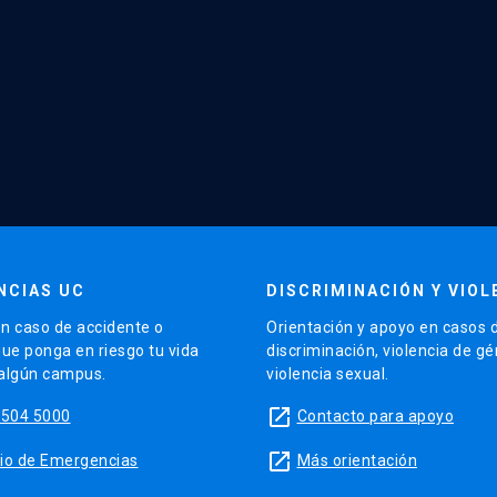
NCIAS UC
DISCRIMINACIÓN Y VIOL
n caso de accidente o
Orientación y apoyo en casos 
que ponga en riesgo tu vida
discriminación, violencia de g
 algún campus.
violencia sexual.
launch
5504 5000
Contacto para apoyo
launch
sitio de Emergencias
Más orientación