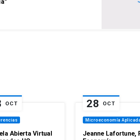
ia”
8
28
OCT
OCT
erencias
Microeconomía Aplicad
la Abierta Virtual
Jeanne Lafortune,