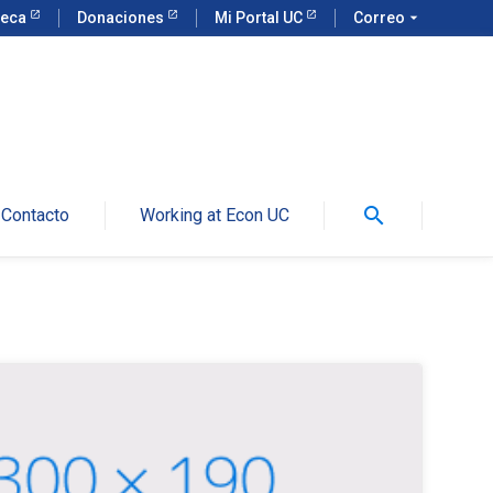
teca
Donaciones
Mi Portal UC
Correo
arrow_drop_down
search
Contacto
Working at Econ UC