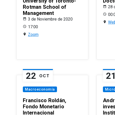
University of Toronto-
Doct
Rotman School of
28 
Management
00:
3 de Noviembre de 2020
Web
17:00
Zoom
22
2
OCT
Macroeconomía
Micr
Francisco Roldán,
Andr
Fondo Monetario
inve
Internacional
Inst