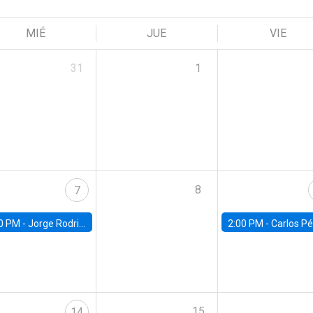
MIÉ
JUE
VIE
31
1
8
7
0 PM -
Jorge Rodriguez, Universidad de Los Andes
2:00 PM -
Carlos Pérez, Universidad Finis
15
14