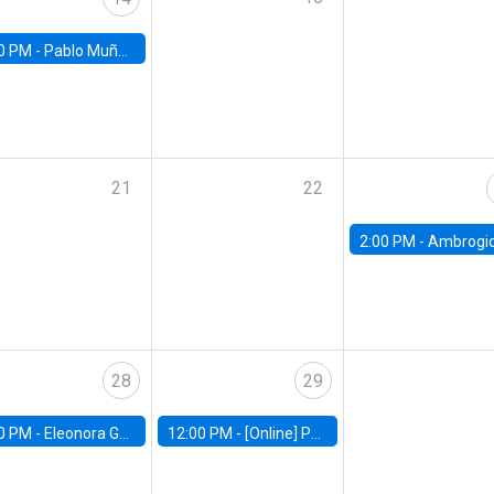
0 PM -
Pablo Muñoz, Universidad de Chile
21
22
2:00 PM -
Ambrogio Cesa-Bianchi, Bank of Eng
28
29
0 PM -
Eleonora Guarnieri, Exeter University
12:00 PM -
[Online] Pablo Slutzky, University of Maryland