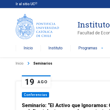
Ir al sitio UC
Institut
Facultad de Eco
Inicio
Instituto
Programas
arrow_drop_down
keyboard_arrow_right
Inicio
Seminarios
19
AGO
Conferencias
Seminario: “El Activo que Ignoramos: