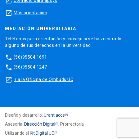
launch
Contacto para apoyo
launch
Más orientación
MEDIACIÓN UNIVERSITARIA
Teléfonos para orientación y consejo si se ha vulnerado
alguno de tus derechos en la universidad.
phone
(56)95504 1691
phone
(56)95504 1247
launch
Ir a la Oficina de Ombuds UC
Diseño y desarrollo:
Urantiacos
Asesoría:
Dirección Digital
, Prorrectoría
Utilizando el
Kit Digital UC