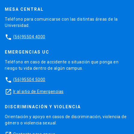
MESA CENTRAL
Teléfono para comunicarse con las distintas áreas de la
Universidad.
phone
(56)95504 4000
EMERGENCIAS UC
Teléfono en caso de accidente o situación que ponga en
riesgo tu vida dentro de algún campus.
phone
(56)95504 5000
launch
Ir al sitio de Emergencias
DISCRIMINACIÓN Y VIOLENCIA
Orientación y apoyo en casos de discriminación, violencia de
género o violencia sexual.