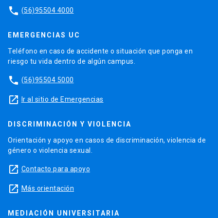
phone
(56)95504 4000
EMERGENCIAS UC
Teléfono en caso de accidente o situación que ponga en
riesgo tu vida dentro de algún campus.
phone
(56)95504 5000
launch
Ir al sitio de Emergencias
DISCRIMINACIÓN Y VIOLENCIA
Orientación y apoyo en casos de discriminación, violencia de
género o violencia sexual.
launch
Contacto para apoyo
launch
Más orientación
MEDIACIÓN UNIVERSITARIA