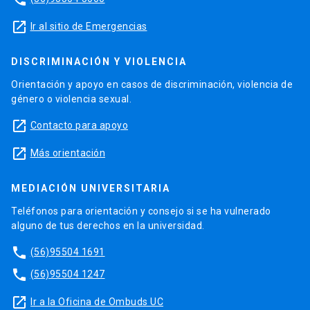
launch
Ir al sitio de Emergencias
DISCRIMINACIÓN Y VIOLENCIA
Orientación y apoyo en casos de discriminación, violencia de
género o violencia sexual.
launch
Contacto para apoyo
launch
Más orientación
MEDIACIÓN UNIVERSITARIA
Teléfonos para orientación y consejo si se ha vulnerado
alguno de tus derechos en la universidad.
phone
(56)95504 1691
phone
(56)95504 1247
launch
Ir a la Oficina de Ombuds UC