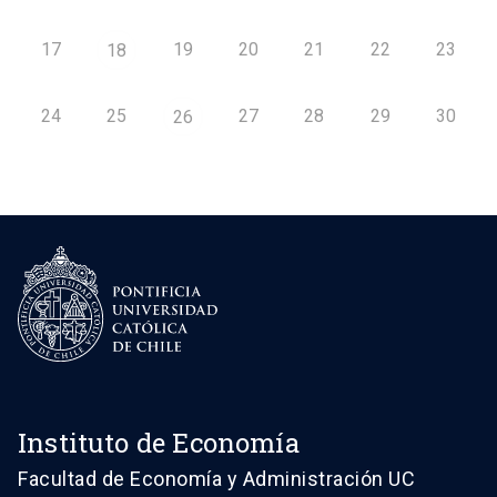
17
19
20
21
22
23
18
24
25
27
28
29
30
26
Instituto de Economía
Facultad de Economía y Administración UC