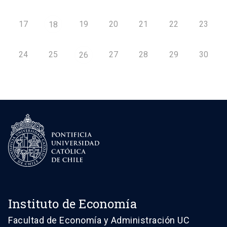
17
19
20
21
22
23
18
24
25
27
28
29
30
26
Instituto de Economía
Facultad de Economía y Administración UC