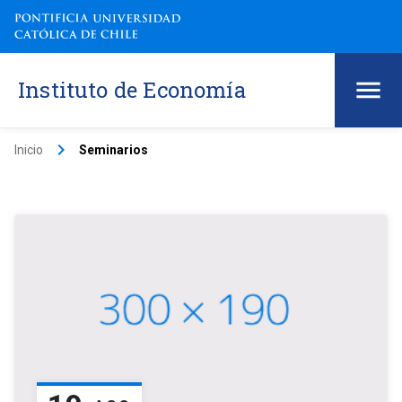
Instituto de Economía
keyboard_arrow_right
Inicio
Seminarios