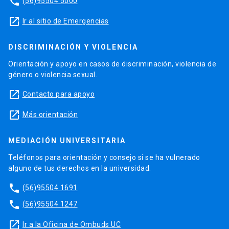
phone
(56)95504 5000
launch
Ir al sitio de Emergencias
DISCRIMINACIÓN Y VIOLENCIA
Orientación y apoyo en casos de discriminación, violencia de
género o violencia sexual.
launch
Contacto para apoyo
launch
Más orientación
MEDIACIÓN UNIVERSITARIA
Teléfonos para orientación y consejo si se ha vulnerado
alguno de tus derechos en la universidad.
phone
(56)95504 1691
phone
(56)95504 1247
launch
Ir a la Oficina de Ombuds UC