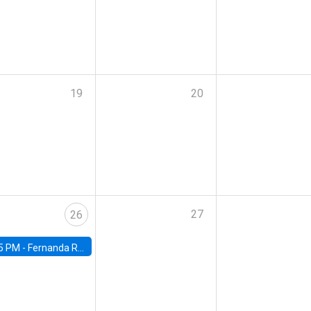
19
20
27
26
5 PM -
Fernanda Rojas Ampuero, University of Wisconsin-Madison