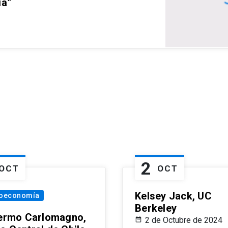
ia”
2
OCT
OCT
Kelsey Jack, UC
oeconomía
Berkeley
lermo Carlomagno,
2 de Octubre de 2024