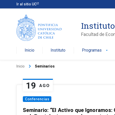
Ir al sitio UC
Institut
Facultad de Eco
Inicio
Instituto
Programas
arrow_drop_down
keyboard_arrow_right
Inicio
Seminarios
19
AGO
Conferencias
Seminario: “El Activo que Ignoramos: