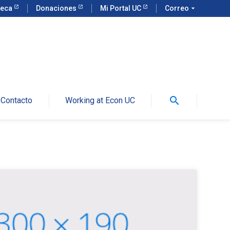
teca
Donaciones
Mi Portal UC
Correo
arrow_drop_down
search
Contacto
Working at Econ UC