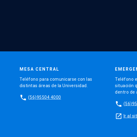
MESA CENTRAL
EMERGE
Teléfono para comunicarse con las
Teléfono e
distintas áreas de la Universidad.
situación 
dentro de
phone
(56)95504 4000
phone
(56)9
launch
Ir al 