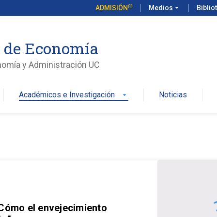
ADMISIÓN
Medios
arrow_drop_down
Biblio
o de Economía
nomía y Administración UC
Académicos e Investigación
Noticias
arrow_drop_down
 Cómo el envejecimiento