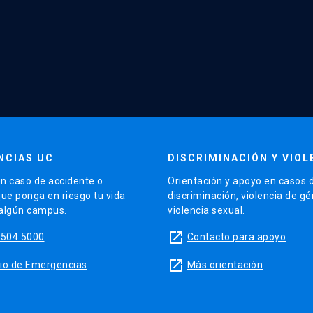
NCIAS UC
DISCRIMINACIÓN Y VIOL
n caso de accidente o
Orientación y apoyo en casos 
que ponga en riesgo tu vida
discriminación, violencia de g
 algún campus.
violencia sexual.
launch
5504 5000
Contacto para apoyo
launch
sitio de Emergencias
Más orientación