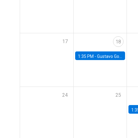
17
18
1:35 PM -
Gustavo González, Banco Central de Chile
24
25
1:3