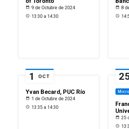
of Toronto
Banc
9 de Octubre de 2024
8 d
13:30 a 14:30
14:
1
2
OCT
Yvan Becard, PUC Río
Micr
1 de Octubre de 2024
Fran
13:35 a 14:30
Univ
25 
13: