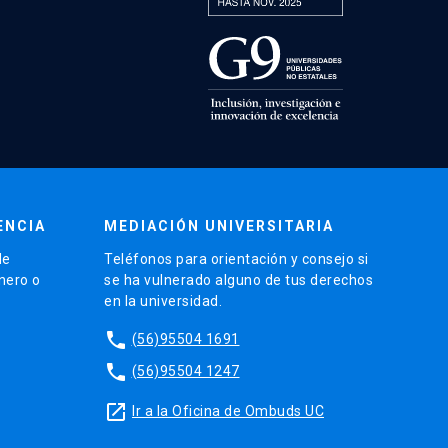
ENCIA
MEDIACIÓN UNIVERSITARIA
de
Teléfonos para orientación y consejo si
énero o
se ha vulnerado alguno de tus derechos
en la universidad.
phone
(56)95504 1691
phone
(56)95504 1247
launch
Ir a la Oficina de Ombuds UC