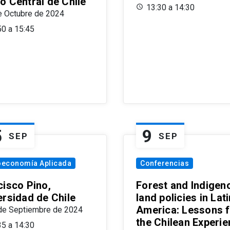
o Central de Chile
13:30 a 14:30
e Octubre de 2024
50 a 15:45
5
9
SEP
SEP
oeconomía Aplicada
Conferencias
cisco Pino,
Forest and Indigen
ersidad de Chile
land policies in Lati
America: Lessons 
de Septiembre de 2024
the Chilean Experi
35 a 14:30