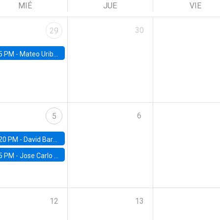
MIÉ
JUE
VIE
30
29
5 PM -
Mateo Uribe-Castro, Universidad de los Andes (Colombia)
6
5
20 PM -
David Bardey, Universidad de los Andes - CEDE
5 PM -
Jose Carlo Bermudez, UC (ME) & World Bank
12
13