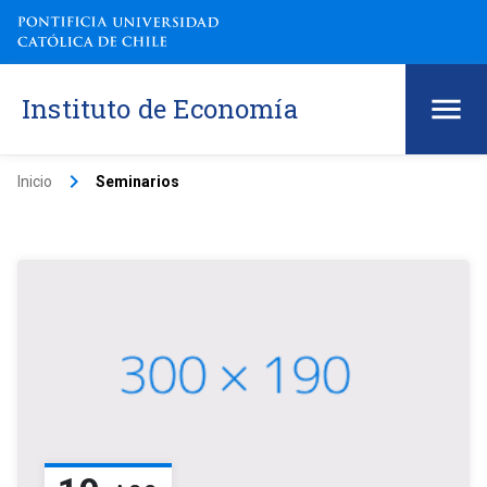
Instituto de Economía
keyboard_arrow_right
Inicio
Seminarios