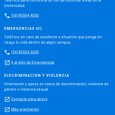
Teléfono para comunicarse con las distintas áreas de la
Universidad.
phone
(56)95504 4000
EMERGENCIAS UC
Teléfono en caso de accidente o situación que ponga en
riesgo tu vida dentro de algún campus.
phone
(56)95504 5000
launch
Ir al sitio de Emergencias
DISCRIMINACIÓN Y VIOLENCIA
Orientación y apoyo en casos de discriminación, violencia de
género o violencia sexual.
launch
Contacto para apoyo
launch
Más orientación