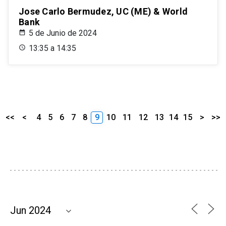
Jose Carlo Bermudez, UC (ME) & World
Bank
5 de Junio de 2024
13:35 a 14:35
<<
<
4
5
6
7
8
9
10
11
12
13
14
15
>
>>