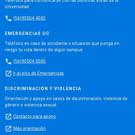
Teléfono para comunicarse con las distintas áreas de la
Universidad.
phone
(56)95504 4000
EMERGENCIAS UC
Teléfono en caso de accidente o situación que ponga en
riesgo tu vida dentro de algún campus.
phone
(56)95504 5000
launch
Ir al sitio de Emergencias
DISCRIMINACIÓN Y VIOLENCIA
Orientación y apoyo en casos de discriminación, violencia de
género o violencia sexual.
launch
Contacto para apoyo
launch
Más orientación