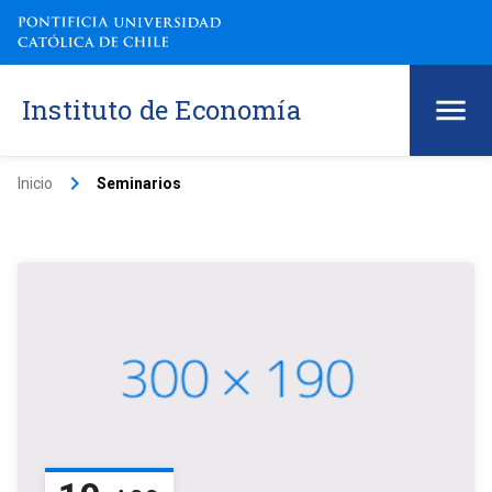
Instituto de Economía
keyboard_arrow_right
Inicio
Seminarios