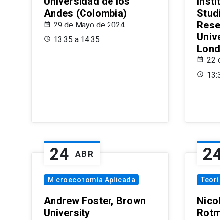
Universidad de los
Insti
Andes (Colombia)
Stud
Rese
29 de Mayo de 2024
Univ
13:35 a 14:35
Lond
22 
13:
24
2
ABR
Microeconomía Aplicada
Teor
Andrew Foster, Brown
Nico
University
Rotm