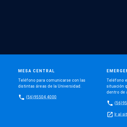
MESA CENTRAL
EMERGE
Teléfono para comunicarse con las
Teléfono e
distintas áreas de la Universidad.
situación 
dentro de
phone
(56)95504 4000
phone
(56)9
launch
Ir al 