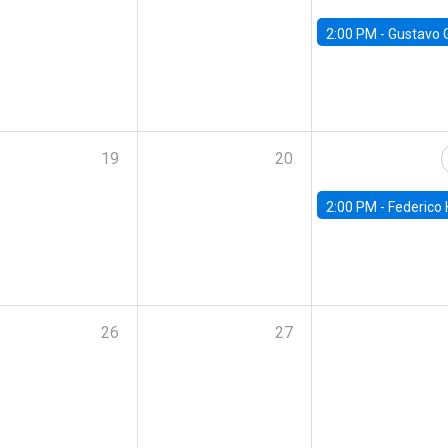
2:00 PM -
Gustavo González - Banco Central d
19
20
2:00 PM -
Federico Huneeus - Banco Central de C
26
27