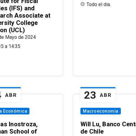
tute for Fiscal
Todo el dia.
ies (IFS) and
arch Associate at
ersity College
on (UCL)
de Mayo de 2024
35 a 14:35
4
23
ABR
ABR
ía Económica
Macroeconomía
las Inostroza,
Will Lu, Banco Cent
an School of
de Chile