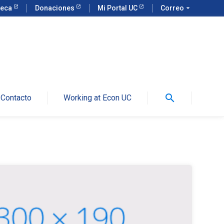
teca
Donaciones
Mi Portal UC
Correo
arrow_drop_down
search
Contacto
Working at Econ UC