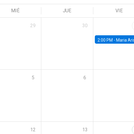
MIÉ
JUE
VIE
29
30
2:00 PM -
Maria Aristizabal-Ramirez, FED
5
6
12
13