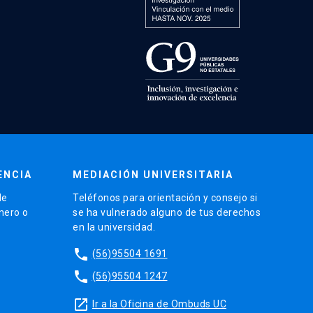
ENCIA
MEDIACIÓN UNIVERSITARIA
de
Teléfonos para orientación y consejo si
énero o
se ha vulnerado alguno de tus derechos
en la universidad.
phone
(56)95504 1691
phone
(56)95504 1247
launch
Ir a la Oficina de Ombuds UC