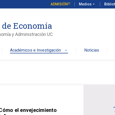
ADMISIÓN
Medios
arrow_drop_down
Biblio
o de Economía
nomía y Administración UC
Académicos e Investigación
Noticias
arrow_drop_down
 Cómo el envejecimiento