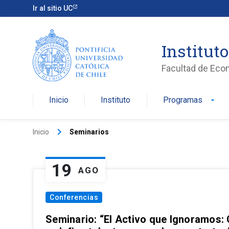
Ir al sitio UC
Institut
Facultad de Eco
Inicio
Instituto
Programas
arrow_drop_down
keyboard_arrow_right
Inicio
Seminarios
19
AGO
Conferencias
Seminario: “El Activo que Ignoramos: