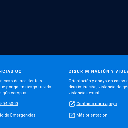
NCIAS UC
DISCRIMINACIÓN Y VIOL
n caso de accidente o
Orientación y apoyo en casos 
que ponga en riesgo tu vida
discriminación, violencia de g
 algún campus.
violencia sexual.
launch
5504 5000
Contacto para apoyo
launch
sitio de Emergencias
Más orientación