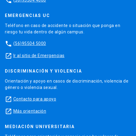
phone
EMERGENCIAS UC
Teléfono en caso de accidente o situación que ponga en
riesgo tu vida dentro de algún campus.
phone
(56)95504 5000
launch
Ir al sitio de Emergencias
DISCRIMINACIÓN Y VIOLENCIA
Orientación y apoyo en casos de discriminación, violencia de
género o violencia sexual.
launch
Contacto para apoyo
launch
Más orientación
MEDIACIÓN UNIVERSITARIA