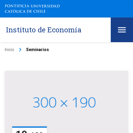
Instituto de Economía
keyboard_arrow_right
Inicio
Seminarios