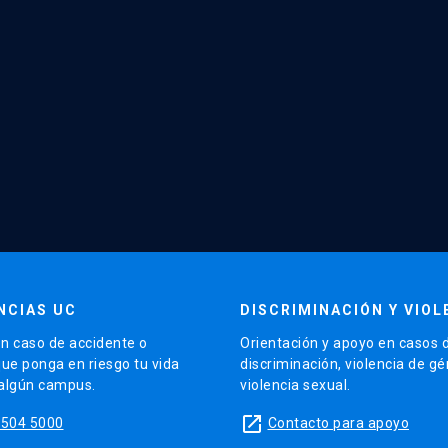
NCIAS UC
DISCRIMINACIÓN Y VIOL
n caso de accidente o
Orientación y apoyo en casos 
que ponga en riesgo tu vida
discriminación, violencia de g
 algún campus.
violencia sexual.
launch
5504 5000
Contacto para apoyo