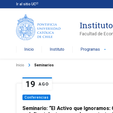
Ir al sitio UC
Institut
Facultad de Eco
Inicio
Instituto
Programas
arrow_drop_down
keyboard_arrow_right
Inicio
Seminarios
19
AGO
Conferencias
Seminario: “El Activo que Ignoramos: