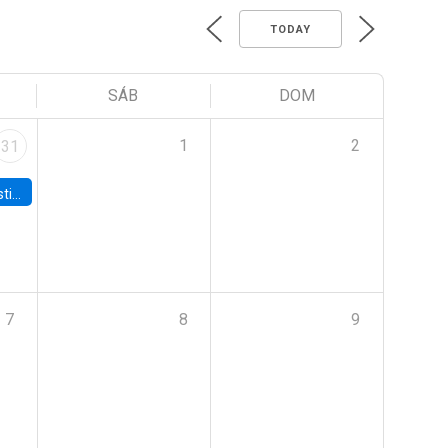
TODAY
SÁB
DOM
1
2
31
 Board
7
8
9