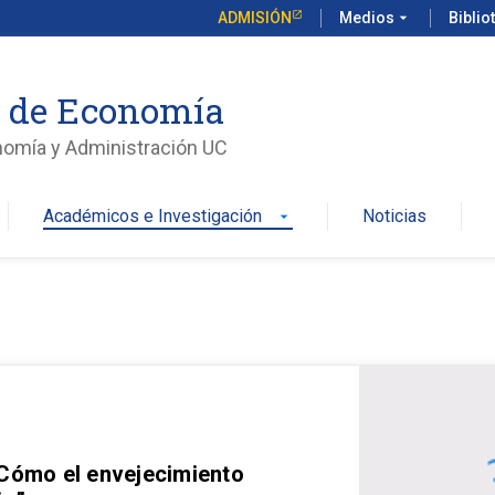
ADMISIÓN
Medios
arrow_drop_down
Biblio
o de Economía
nomía y Administración UC
Académicos e Investigación
Noticias
arrow_drop_down
 Cómo el envejecimiento