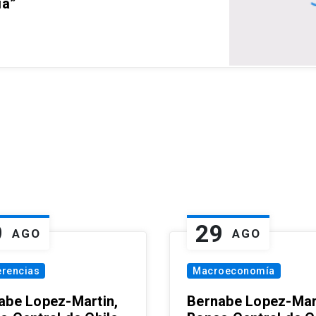
ia”
9
29
AGO
AGO
erencias
Macroeconomía
abe Lopez-Martin,
Bernabe Lopez-Mar