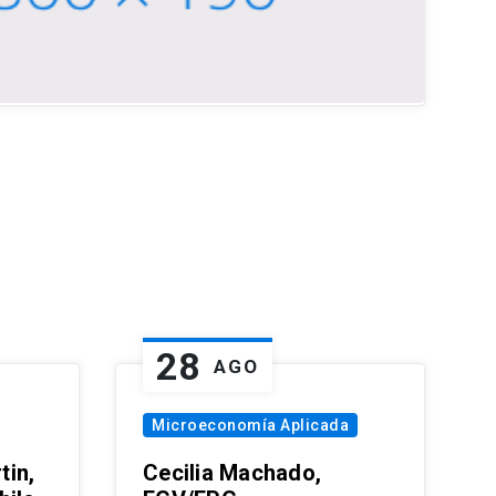
28
AGO
Microeconomía Aplicada
tin,
Cecilia Machado,