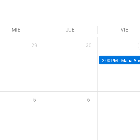
MIÉ
JUE
VIE
29
30
2:00 PM -
Maria Aristizabal-Ramirez, FED
5
6