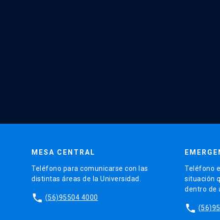
MESA CENTRAL
EMERGE
Teléfono para comunicarse con las
Teléfono e
distintas áreas de la Universidad.
situación 
dentro de
phone
(56)95504 4000
phone
(56)9