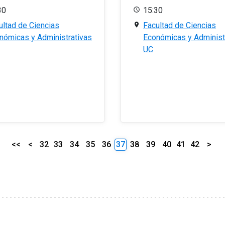
30
15:30
ultad de Ciencias
Facultad de Ciencias
nómicas y Administrativas
Económicas y Administ
UC
<<
<
32
33
34
35
36
37
38
39
40
41
42
>