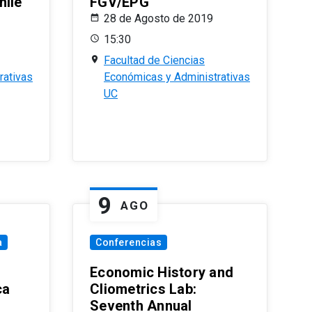
hile
FGV/EPG
28 de Agosto de 2019
15:30
Facultad de Ciencias
rativas
Económicas y Administrativas
UC
9
AGO
a
Conferencias
Economic History and
ca
Cliometrics Lab:
Seventh Annual