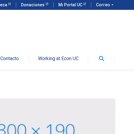
teca
Donaciones
Mi Portal UC
Correo
arrow_drop_down
search
Contacto
Working at Econ UC