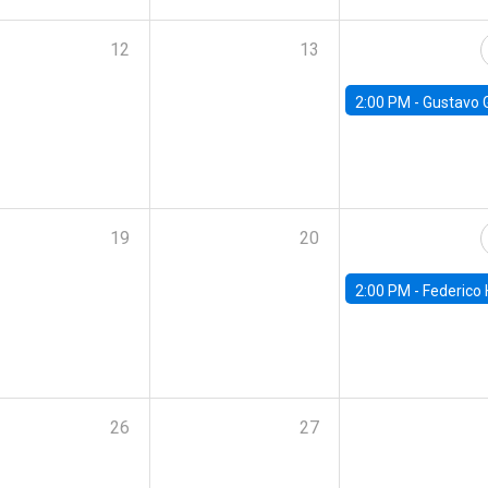
12
13
2:00 PM -
Gustavo González - Banco Central d
19
20
2:00 PM -
Federico Huneeus - Banco Central de C
26
27