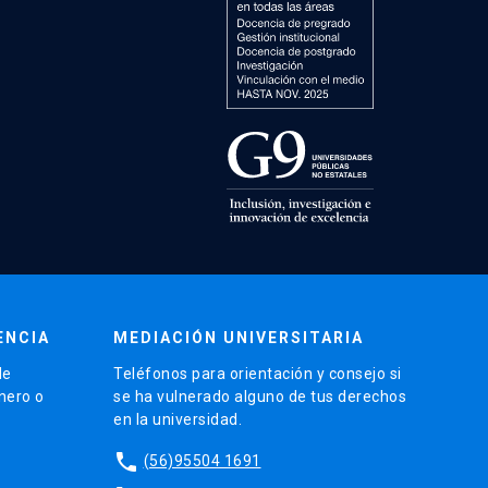
ENCIA
MEDIACIÓN UNIVERSITARIA
de
Teléfonos para orientación y consejo si
énero o
se ha vulnerado alguno de tus derechos
en la universidad.
phone
(56)95504 1691