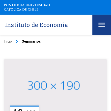
Instituto de Economía
keyboard_arrow_right
Inicio
Seminarios