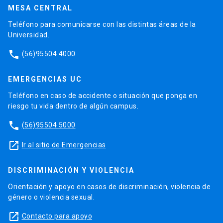
MESA CENTRAL
Teléfono para comunicarse con las distintas áreas de la
Universidad.
phone
(56)95504 4000
EMERGENCIAS UC
Teléfono en caso de accidente o situación que ponga en
riesgo tu vida dentro de algún campus.
phone
(56)95504 5000
launch
Ir al sitio de Emergencias
DISCRIMINACIÓN Y VIOLENCIA
Orientación y apoyo en casos de discriminación, violencia de
género o violencia sexual.
launch
Contacto para apoyo