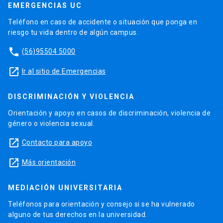
EMERGENCIAS UC
Teléfono en caso de accidente o situación que ponga en
riesgo tu vida dentro de algún campus.
phone
(56)95504 5000
launch
Ir al sitio de Emergencias
DISCRIMINACIÓN Y VIOLENCIA
Orientación y apoyo en casos de discriminación, violencia de
género o violencia sexual.
launch
Contacto para apoyo
launch
Más orientación
MEDIACIÓN UNIVERSITARIA
Teléfonos para orientación y consejo si se ha vulnerado
alguno de tus derechos en la universidad.