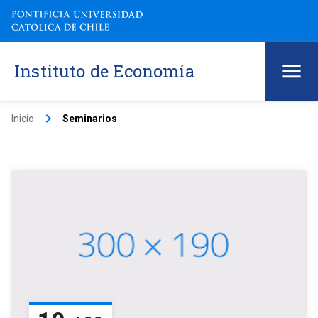
Instituto de Economía
keyboard_arrow_right
Inicio
Seminarios