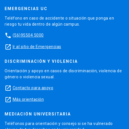
EMERGENCIAS UC
Teléfono en caso de accidente o situación que ponga en
riesgo tu vida dentro de algún campus.
phone
(56)95504 5000
launch
Ir al sitio de Emergencias
DISCRIMINACIÓN Y VIOLENCIA
Orientación y apoyo en casos de discriminación, violencia de
género o violencia sexual.
launch
Contacto para apoyo
launch
Más orientación
MEDIACIÓN UNIVERSITARIA
Teléfonos para orientación y consejo si se ha vulnerado