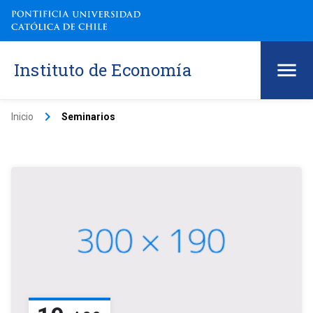
Instituto de Economía
keyboard_arrow_right
Inicio
Seminarios