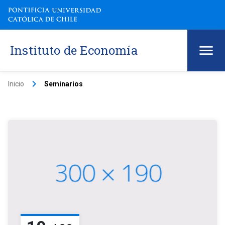
Instituto de Economía
keyboard_arrow_right
Inicio
Seminarios