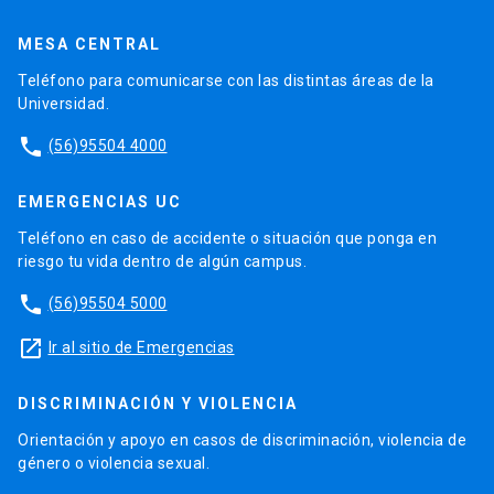
MESA CENTRAL
Teléfono para comunicarse con las distintas áreas de la
Universidad.
phone
(56)95504 4000
EMERGENCIAS UC
Teléfono en caso de accidente o situación que ponga en
riesgo tu vida dentro de algún campus.
phone
(56)95504 5000
launch
Ir al sitio de Emergencias
DISCRIMINACIÓN Y VIOLENCIA
Orientación y apoyo en casos de discriminación, violencia de
género o violencia sexual.