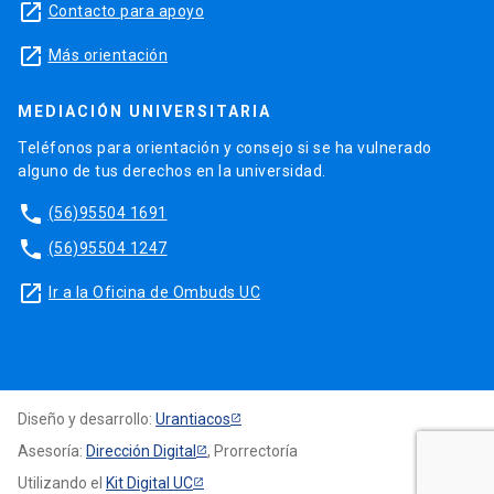
launch
Contacto para apoyo
launch
Más orientación
MEDIACIÓN UNIVERSITARIA
Teléfonos para orientación y consejo si se ha vulnerado
alguno de tus derechos en la universidad.
phone
(56)95504 1691
phone
(56)95504 1247
launch
Ir a la Oficina de Ombuds UC
Diseño y desarrollo:
Urantiacos
Asesoría:
Dirección Digital
, Prorrectoría
Utilizando el
Kit Digital UC