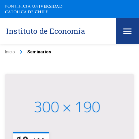
Instituto de Economía
keyboard_arrow_right
Inicio
Seminarios