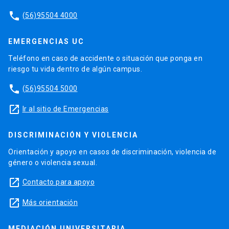
phone
(56)95504 4000
EMERGENCIAS UC
Teléfono en caso de accidente o situación que ponga en
riesgo tu vida dentro de algún campus.
phone
(56)95504 5000
launch
Ir al sitio de Emergencias
DISCRIMINACIÓN Y VIOLENCIA
Orientación y apoyo en casos de discriminación, violencia de
género o violencia sexual.
launch
Contacto para apoyo
launch
Más orientación
MEDIACIÓN UNIVERSITARIA