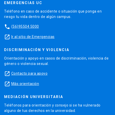
EMERGENCIAS UC
Teléfono en caso de accidente o situación que ponga en
riesgo tu vida dentro de algún campus.
phone
(56)95504 5000
launch
Ir al sitio de Emergencias
DISCRIMINACIÓN Y VIOLENCIA
Orientación y apoyo en casos de discriminación, violencia de
género o violencia sexual.
launch
Contacto para apoyo
launch
Más orientación
MEDIACIÓN UNIVERSITARIA
Teléfonos para orientación y consejo si se ha vulnerado
alguno de tus derechos en la universidad.