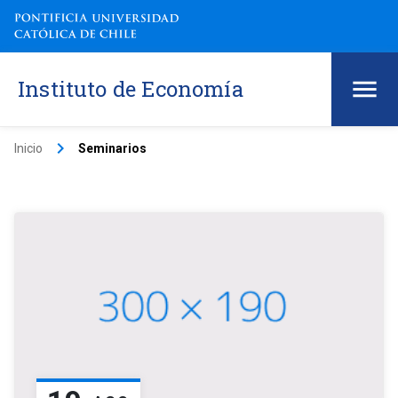
Instituto de Economía
keyboard_arrow_right
Inicio
Seminarios