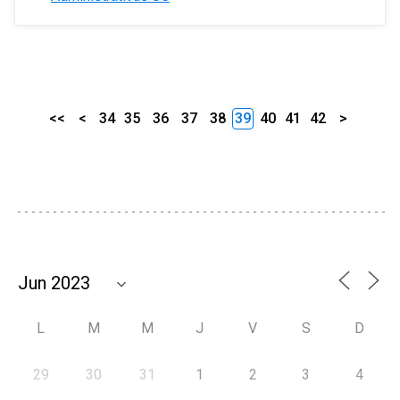
<<
<
34
35
36
37
38
39
40
41
42
>
L
M
M
J
V
S
D
29
30
31
1
2
3
4