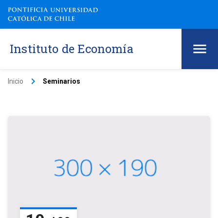
Instituto de Economía
keyboard_arrow_right
Inicio
Seminarios