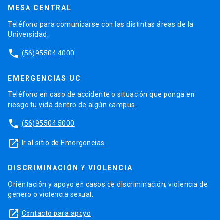
MESA CENTRAL
Teléfono para comunicarse con las distintas áreas de la
Universidad.
phone
(56)95504 4000
EMERGENCIAS UC
Teléfono en caso de accidente o situación que ponga en
riesgo tu vida dentro de algún campus.
phone
(56)95504 5000
launch
Ir al sitio de Emergencias
DISCRIMINACIÓN Y VIOLENCIA
Orientación y apoyo en casos de discriminación, violencia de
género o violencia sexual.
launch
Contacto para apoyo