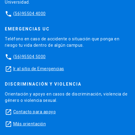
Universidad.
phone
(56)95504 4000
EMERGENCIAS UC
Teléfono en caso de accidente o situación que ponga en
riesgo tu vida dentro de algún campus.
phone
(56)95504 5000
launch
Ir al sitio de Emergencias
DISCRIMINACIÓN Y VIOLENCIA
Orientación y apoyo en casos de discriminación, violencia de
género o violencia sexual.
launch
Contacto para apoyo
launch
Más orientación