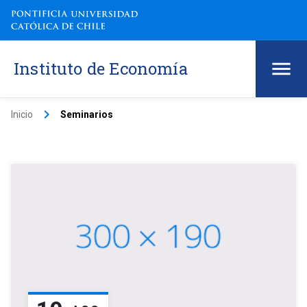
Instituto de Economía
keyboard_arrow_right
Inicio
Seminarios