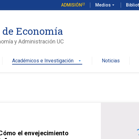
ADMISIÓN
Medios
arrow_drop_down
Biblio
o de Economía
nomía y Administración UC
Académicos e Investigación
Noticias
arrow_drop_down
 Cómo el envejecimiento