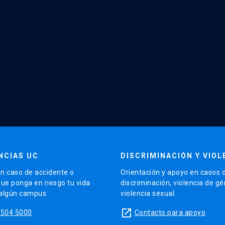
NCIAS UC
DISCRIMINACIÓN Y VIOL
n caso de accidente o
Orientación y apoyo en casos 
que ponga en riesgo tu vida
discriminación, violencia de g
 algún campus.
violencia sexual.
launch
5504 5000
Contacto para apoyo