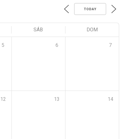
TODAY
SÁB
DOM
5
6
7
12
13
14