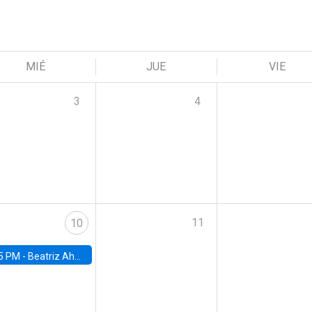
MIÉ
JUE
VIE
3
4
11
10
5 PM -
Beatriz Ahumada, PhD candidate, Universidad de Pittsburgh