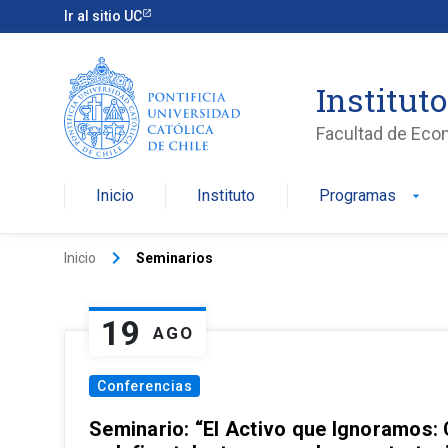
Ir al sitio UC
Institut
Facultad de Eco
Inicio
Instituto
Programas
arrow_drop_down
keyboard_arrow_right
Inicio
Seminarios
19
AGO
Conferencias
Seminario: “El Activo que Ignoramos: