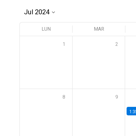
LUN
MAR
1
2
8
9
1:3