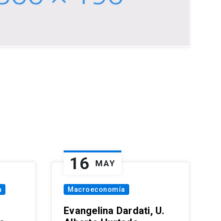
16
MAY
a
Macroeconomía
Evangelina Dardati, U.