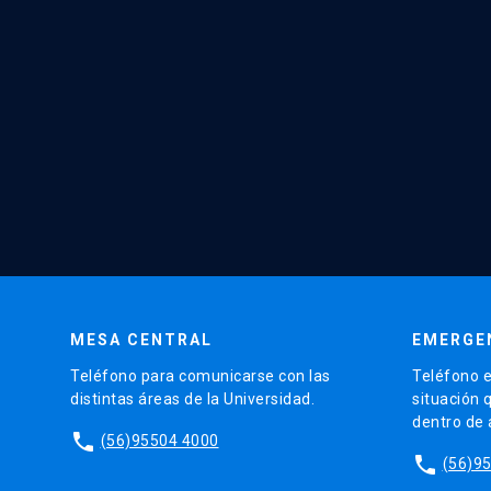
MESA CENTRAL
EMERGE
Teléfono para comunicarse con las
Teléfono e
distintas áreas de la Universidad.
situación 
dentro de
phone
(56)95504 4000
phone
(56)9