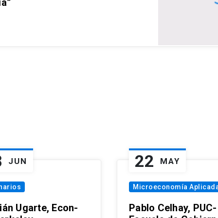
ia”
8
22
JUN
MAY
narios
Microeconomía Aplicad
tián Ugarte, Econ-
Pablo Celhay, PUC-