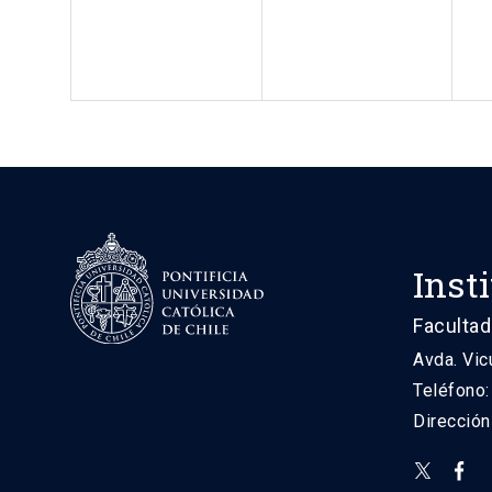
Inst
Facultad
Avda. Vic
Teléfono
Direcció