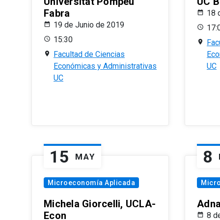
Universitat Pompeu
UC B
Fabra
18 
19 de Junio de 2019
17:
15:30
Fac
Facultad de Ciencias
Eco
Económicas y Administrativas
UC
UC
15
8
MAY
Microeconomía Aplicada
Micr
Michela Giorcelli, UCLA-
Adna
Econ
8 d