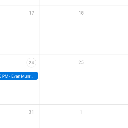
17
18
25
24
5 PM -
Evan Munro, Neyman Visiting Assistant Professor in the Department of Statistics at UC Berkeley
31
1