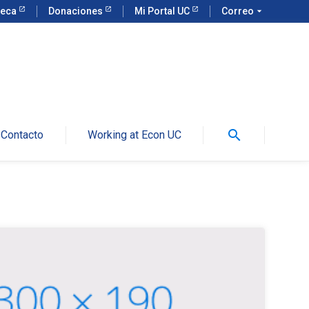
teca
Donaciones
Mi Portal UC
Correo
arrow_drop_down
search
Contacto
Working at Econ UC