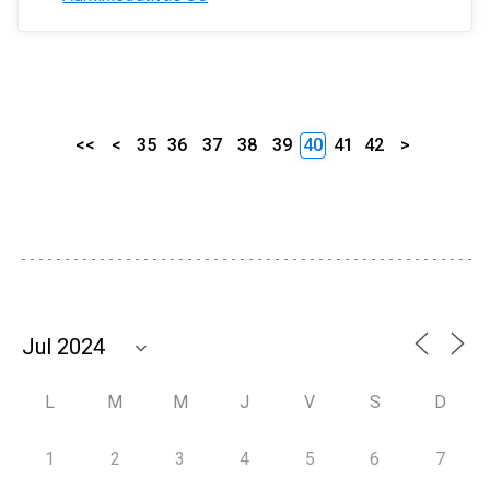
<<
<
35
36
37
38
39
40
41
42
>
L
M
M
J
V
S
D
1
2
3
4
5
6
7