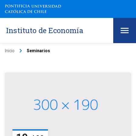
Instituto de Economía
keyboard_arrow_right
Inicio
Seminarios