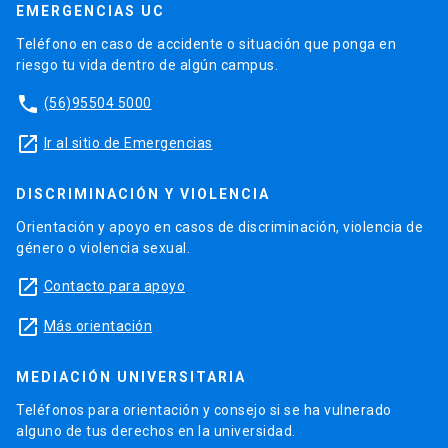
EMERGENCIAS UC
Teléfono en caso de accidente o situación que ponga en
riesgo tu vida dentro de algún campus.
phone
(56)95504 5000
launch
Ir al sitio de Emergencias
DISCRIMINACIÓN Y VIOLENCIA
Orientación y apoyo en casos de discriminación, violencia de
género o violencia sexual.
launch
Contacto para apoyo
launch
Más orientación
MEDIACIÓN UNIVERSITARIA
Teléfonos para orientación y consejo si se ha vulnerado
alguno de tus derechos en la universidad.