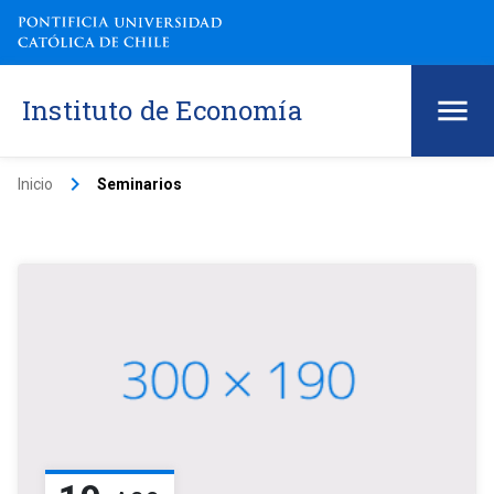
Instituto de Economía
keyboard_arrow_right
Inicio
Seminarios