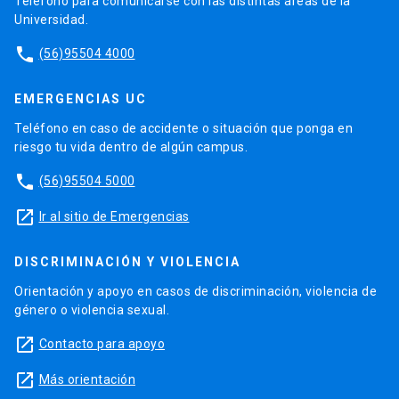
Teléfono para comunicarse con las distintas áreas de la
Universidad.
phone
(56)95504 4000
EMERGENCIAS UC
Teléfono en caso de accidente o situación que ponga en
riesgo tu vida dentro de algún campus.
phone
(56)95504 5000
launch
Ir al sitio de Emergencias
DISCRIMINACIÓN Y VIOLENCIA
Orientación y apoyo en casos de discriminación, violencia de
género o violencia sexual.
launch
Contacto para apoyo
launch
Más orientación