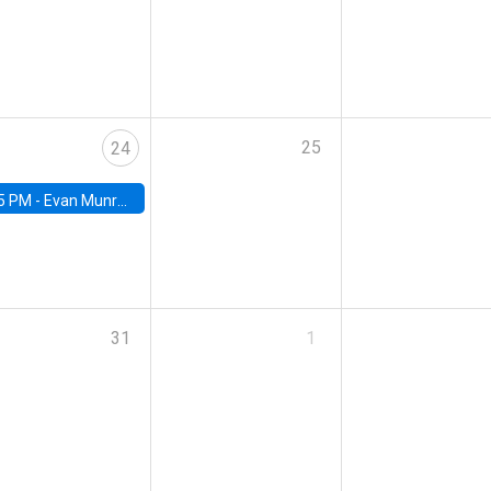
25
24
5 PM -
Evan Munro, Neyman Visiting Assistant Professor in the Department of Statistics at UC Berkeley
31
1