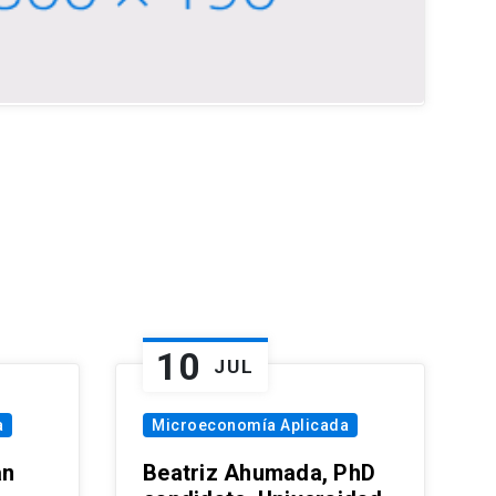
10
JUL
a
Microeconomía Aplicada
an
Beatriz Ahumada, PhD