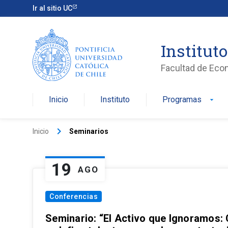
Ir al sitio UC
Institut
Facultad de Eco
Inicio
Instituto
Programas
arrow_drop_down
keyboard_arrow_right
Inicio
Seminarios
19
AGO
Conferencias
Seminario: “El Activo que Ignoramos: