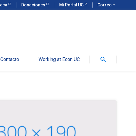
teca
Donaciones
Mi Portal UC
Correo
arrow_drop_down
search
Contacto
Working at Econ UC