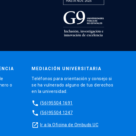
ENCIA
MEDIACIÓN UNIVERSITARIA
de
Teléfonos para orientación y consejo si
énero o
se ha vulnerado alguno de tus derechos
en la universidad.
phone
(56)95504 1691
phone
(56)95504 1247
launch
Ir a la Oficina de Ombuds UC