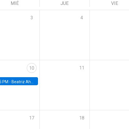
MIÉ
JUE
VIE
3
4
11
10
5 PM -
Beatriz Ahumada, PhD candidate, Universidad de Pittsburgh
17
18