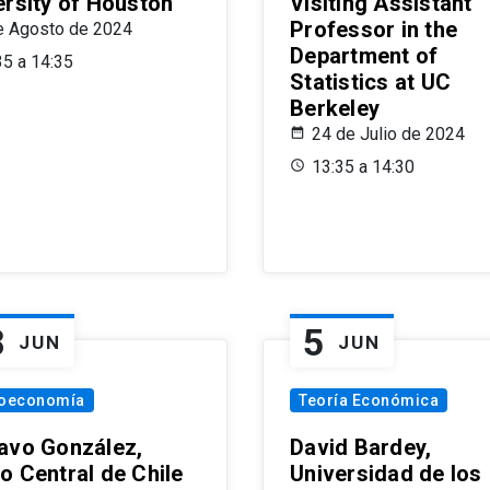
ersity of Houston
Visiting Assistant
Professor in the
e Agosto de 2024
Department of
35 a 14:35
Statistics at UC
Berkeley
24 de Julio de 2024
13:35 a 14:30
8
5
JUN
JUN
oeconomía
Teoría Económica
avo González,
David Bardey,
o Central de Chile
Universidad de los