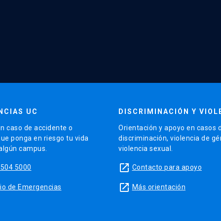
NCIAS UC
DISCRIMINACIÓN Y VIOL
n caso de accidente o
Orientación y apoyo en casos 
que ponga en riesgo tu vida
discriminación, violencia de g
 algún campus.
violencia sexual.
launch
5504 5000
Contacto para apoyo
launch
sitio de Emergencias
Más orientación