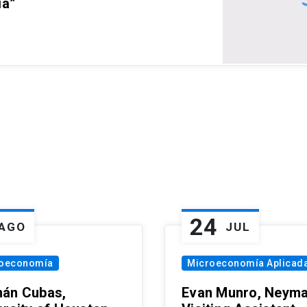
ia”
24
AGO
JUL
oeconomía
Microeconomía Aplicad
án Cubas,
Evan Munro, Neym