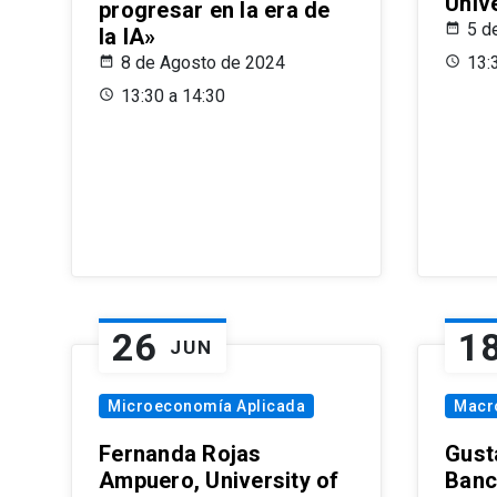
Univ
progresar en la era de
5 d
la IA»
8 de Agosto de 2024
13:
13:30 a 14:30
26
1
JUN
Microeconomía Aplicada
Macr
Fernanda Rojas
Gust
Ampuero, University of
Banc