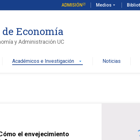
ADMISIÓN
Medios
arrow_drop_down
Biblio
o de Economía
nomía y Administración UC
Académicos e Investigación
Noticias
arrow_drop_down
 Cómo el envejecimiento