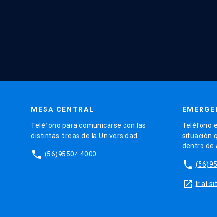
MESA CENTRAL
EMERGE
Teléfono para comunicarse con las
Teléfono e
distintas áreas de la Universidad.
situación 
dentro de
phone
(56)95504 4000
phone
(56)9
launch
Ir al 