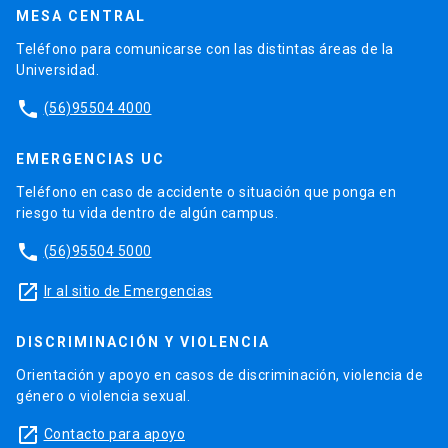
MESA CENTRAL
Teléfono para comunicarse con las distintas áreas de la
Universidad.
phone
(56)95504 4000
EMERGENCIAS UC
Teléfono en caso de accidente o situación que ponga en
riesgo tu vida dentro de algún campus.
phone
(56)95504 5000
launch
Ir al sitio de Emergencias
DISCRIMINACIÓN Y VIOLENCIA
Orientación y apoyo en casos de discriminación, violencia de
género o violencia sexual.
launch
Contacto para apoyo