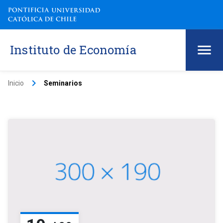
Instituto de Economía
keyboard_arrow_right
Inicio
Seminarios