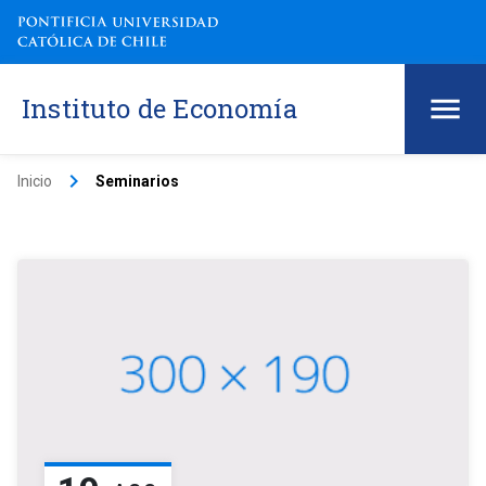
Instituto de Economía
keyboard_arrow_right
Inicio
Seminarios