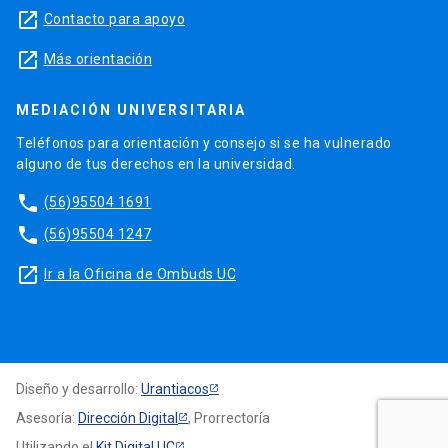
launch
Contacto para apoyo
launch
Más orientación
MEDIACIÓN UNIVERSITARIA
Teléfonos para orientación y consejo si se ha vulnerado
alguno de tus derechos en la universidad.
phone
(56)95504 1691
phone
(56)95504 1247
launch
Ir a la Oficina de Ombuds UC
Diseño y desarrollo:
Urantiacos
Asesoría:
Dirección Digital
, Prorrectoría
Utilizando el
Kit Digital UC