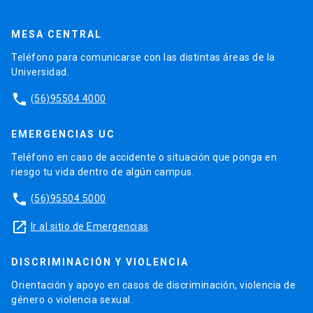
MESA CENTRAL
Teléfono para comunicarse con las distintas áreas de la
Universidad.
phone
(56)95504 4000
EMERGENCIAS UC
Teléfono en caso de accidente o situación que ponga en
riesgo tu vida dentro de algún campus.
phone
(56)95504 5000
launch
Ir al sitio de Emergencias
DISCRIMINACIÓN Y VIOLENCIA
Orientación y apoyo en casos de discriminación, violencia de
género o violencia sexual.