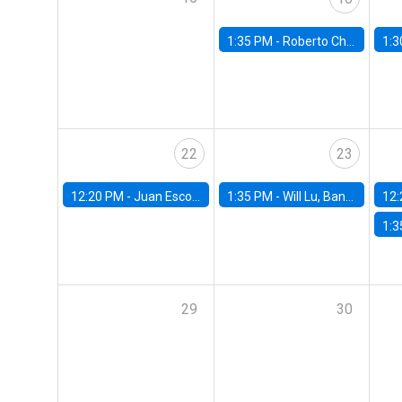
1:35 PM -
Roberto Chang, Rutgers University
1:3
22
23
12:20 PM -
Juan Escobar, Universidad de Chile
1:35 PM -
Will Lu, Banco Central de Chile
12:
1:3
29
30