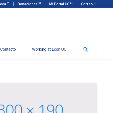
teca
Donaciones
Mi Portal UC
Correo
arrow_drop_down
search
Contacto
Working at Econ UC