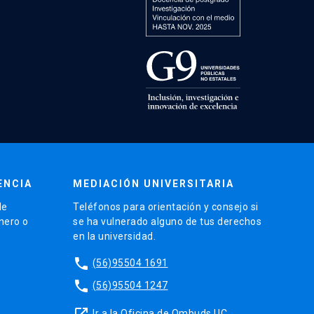
ENCIA
MEDIACIÓN UNIVERSITARIA
de
Teléfonos para orientación y consejo si
énero o
se ha vulnerado alguno de tus derechos
en la universidad.
phone
(56)95504 1691
phone
(56)95504 1247
launch
Ir a la Oficina de Ombuds UC