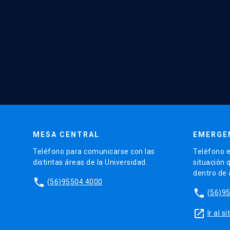
MESA CENTRAL
EMERGE
Teléfono para comunicarse con las
Teléfono e
distintas áreas de la Universidad.
situación 
dentro de
phone
(56)95504 4000
phone
(56)9
launch
Ir al 