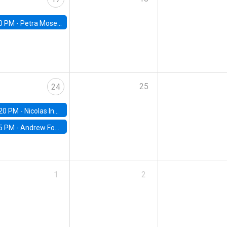
0 PM -
Petra Moser, NYU Stern
25
24
20 PM -
Nicolas Inostroza, Rotman School of Management, University of Toronto
5 PM -
Andrew Foster, Brown University
1
2