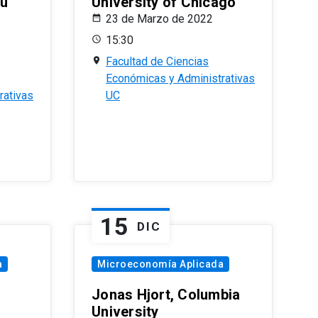
eu
University of Chicago
23 de Marzo de 2022
15:30
Facultad de Ciencias
Económicas y Administrativas
rativas
UC
15
DIC
a
Microeconomía Aplicada
Jonas Hjort, Columbia
University