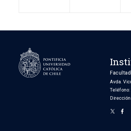
Inst
Facultad
Avda. Vic
Teléfono
Direcció