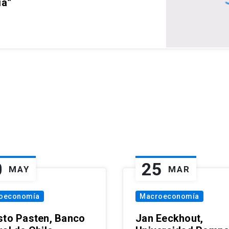
ia”
0
25
MAY
MAR
oeconomía
Macroeconomía
sto Pasten, Banco
Jan Eeckhout,