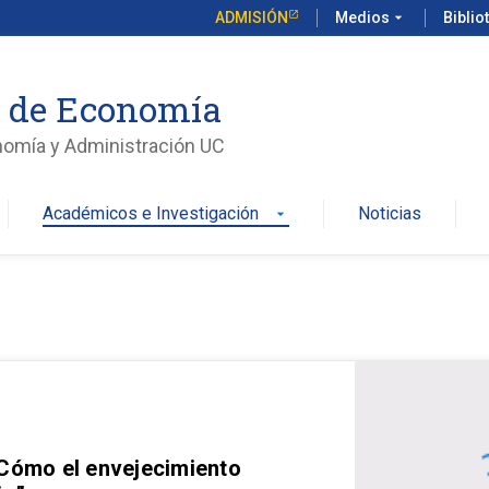
ADMISIÓN
Medios
arrow_drop_down
Biblio
o de Economía
nomía y Administración UC
Académicos e Investigación
Noticias
arrow_drop_down
 Cómo el envejecimiento