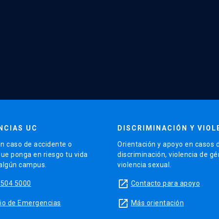
NCIAS UC
DISCRIMINACIÓN Y VIOL
n caso de accidente o
Orientación y apoyo en casos 
que ponga en riesgo tu vida
discriminación, violencia de g
 algún campus.
violencia sexual.
launch
5504 5000
Contacto para apoyo
launch
sitio de Emergencias
Más orientación