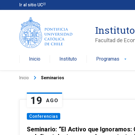
Ir al sitio UC
Institut
Facultad de Eco
Inicio
Instituto
Programas
arrow_drop_down
keyboard_arrow_right
Inicio
Seminarios
19
AGO
Conferencias
Seminario: “El Activo que Ignoramos: