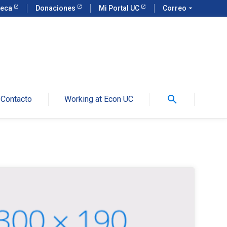
teca
Donaciones
Mi Portal UC
Correo
arrow_drop_down
search
Contacto
Working at Econ UC