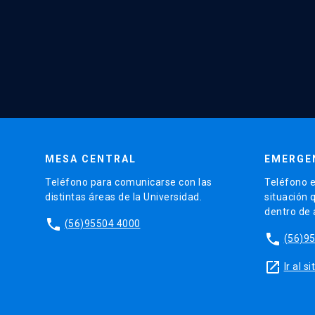
MESA CENTRAL
EMERGE
Teléfono para comunicarse con las
Teléfono e
distintas áreas de la Universidad.
situación 
dentro de
phone
(56)95504 4000
phone
(56)9
launch
Ir al 