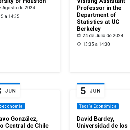
ersity of Houston
Visiting Assistant
Professor in the
e Agosto de 2024
Department of
35 a 14:35
Statistics at UC
Berkeley
24 de Julio de 2024
13:35 a 14:30
8
5
JUN
JUN
oeconomía
Teoría Económica
avo González,
David Bardey,
o Central de Chile
Universidad de los