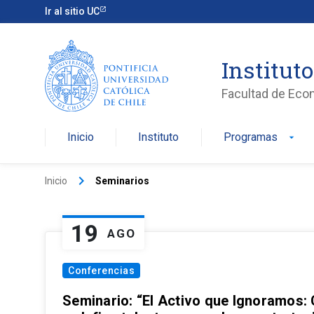
Ir al sitio UC
Institut
Facultad de Eco
Inicio
Instituto
Programas
arrow_drop_down
keyboard_arrow_right
Inicio
Seminarios
19
AGO
Conferencias
Seminario: “El Activo que Ignoramos: