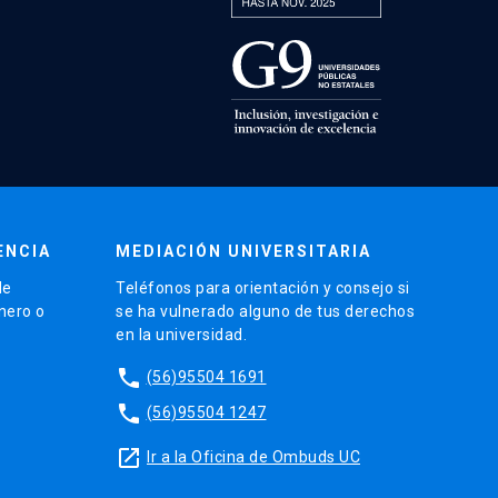
ENCIA
MEDIACIÓN UNIVERSITARIA
de
Teléfonos para orientación y consejo si
énero o
se ha vulnerado alguno de tus derechos
en la universidad.
phone
(56)95504 1691
phone
(56)95504 1247
launch
Ir a la Oficina de Ombuds UC