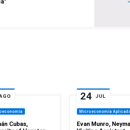
ia”
24
AGO
JUL
oeconomía
Microeconomía Aplicad
án Cubas,
Evan Munro, Neym