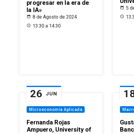
Univ
progresar en la era de
5 d
la IA»
8 de Agosto de 2024
13:
13:30 a 14:30
26
1
JUN
Microeconomía Aplicada
Macr
Fernanda Rojas
Gust
Ampuero, University of
Banc