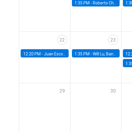
1:35 PM -
Roberto Chang, Rutgers University
1:3
22
23
12:20 PM -
Juan Escobar, Universidad de Chile
1:35 PM -
Will Lu, Banco Central de Chile
12:
1:3
29
30