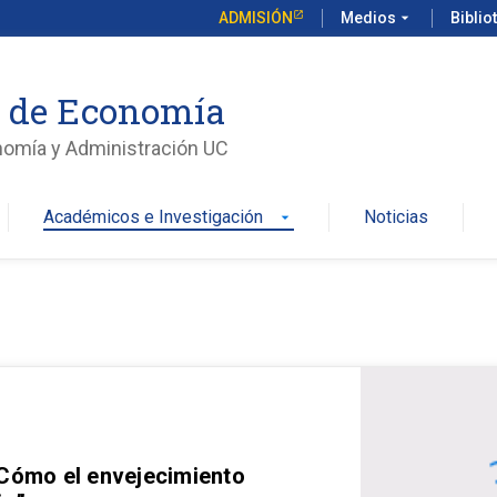
ADMISIÓN
Medios
arrow_drop_down
Biblio
o de Economía
nomía y Administración UC
Académicos e Investigación
Noticias
arrow_drop_down
 Cómo el envejecimiento