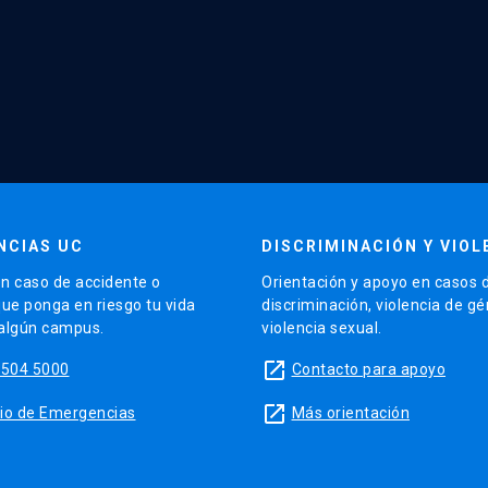
NCIAS UC
DISCRIMINACIÓN Y VIOL
n caso de accidente o
Orientación y apoyo en casos 
que ponga en riesgo tu vida
discriminación, violencia de g
 algún campus.
violencia sexual.
launch
5504 5000
Contacto para apoyo
launch
sitio de Emergencias
Más orientación