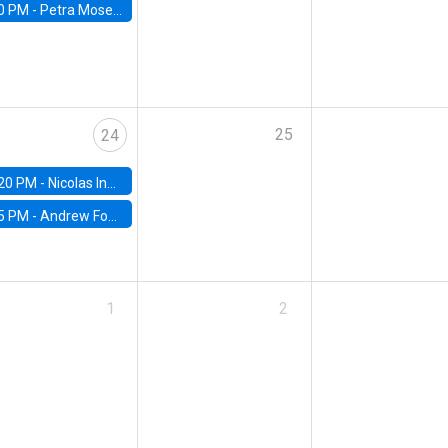
0 PM -
Petra Moser, NYU Stern
25
24
20 PM -
Nicolas Inostroza, Rotman School of Management, University of Toronto
5 PM -
Andrew Foster, Brown University
1
2