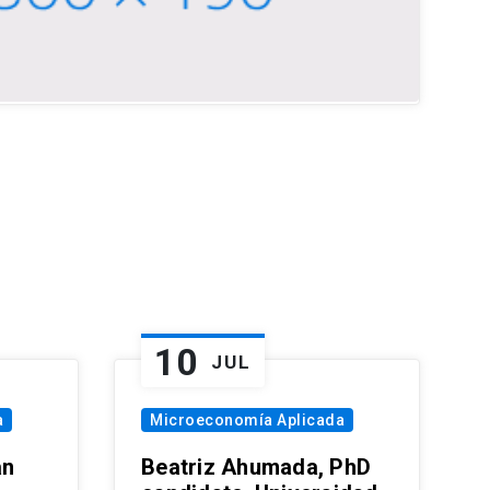
10
JUL
a
Microeconomía Aplicada
an
Beatriz Ahumada, PhD