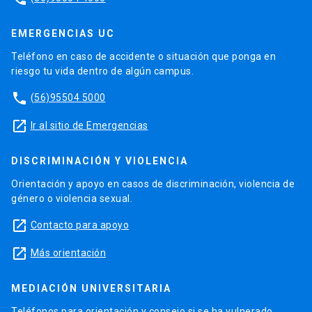
EMERGENCIAS UC
Teléfono en caso de accidente o situación que ponga en
riesgo tu vida dentro de algún campus.
phone
(56)95504 5000
launch
Ir al sitio de Emergencias
DISCRIMINACIÓN Y VIOLENCIA
Orientación y apoyo en casos de discriminación, violencia de
género o violencia sexual.
launch
Contacto para apoyo
launch
Más orientación
MEDIACIÓN UNIVERSITARIA
Teléfonos para orientación y consejo si se ha vulnerado