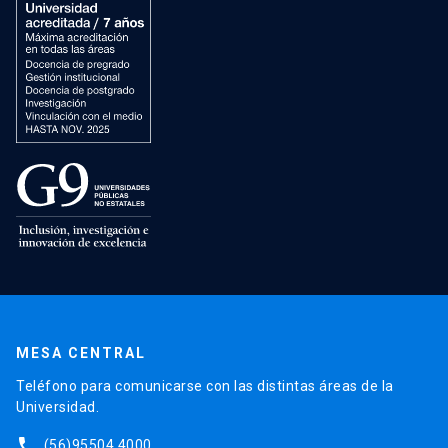
MESA CENTRAL
Teléfono para comunicarse con las distintas áreas de la
Universidad.
phone
(56)95504 4000