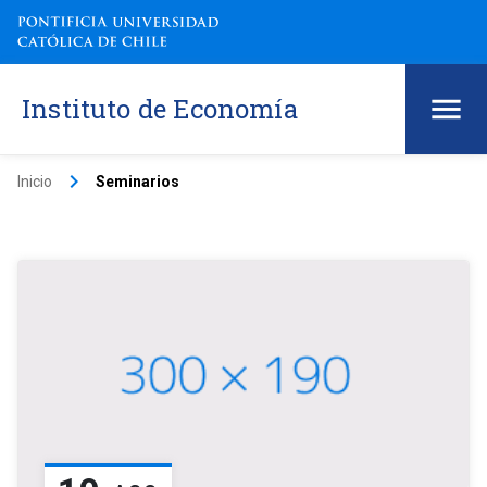
Instituto de Economía
keyboard_arrow_right
Inicio
Seminarios