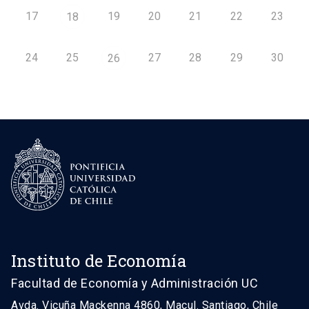
17
19
20
21
22
23
18
24
25
27
28
29
30
26
Instituto de Economía
Facultad de Economía y Administración UC
Avda. Vicuña Mackenna 4860, Macul. Santiago, Chile