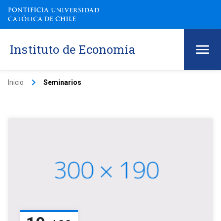
Instituto de Economía
keyboard_arrow_right
Inicio
Seminarios