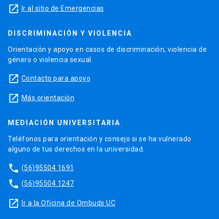
launch
Ir al sitio de Emergencias
DISCRIMINACIÓN Y VIOLENCIA
Orientación y apoyo en casos de discriminación, violencia de
género o violencia sexual.
launch
Contacto para apoyo
launch
Más orientación
MEDIACIÓN UNIVERSITARIA
Teléfonos para orientación y consejo si se ha vulnerado
alguno de tus derechos en la universidad.
phone
(56)95504 1691
phone
(56)95504 1247
launch
Ir a la Oficina de Ombuds UC