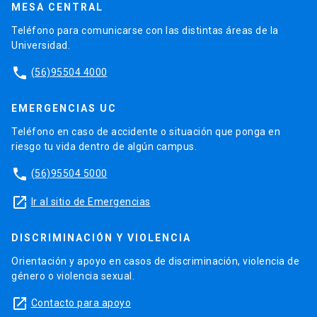
MESA CENTRAL
Teléfono para comunicarse con las distintas áreas de la
Universidad.
phone
(56)95504 4000
EMERGENCIAS UC
Teléfono en caso de accidente o situación que ponga en
riesgo tu vida dentro de algún campus.
phone
(56)95504 5000
launch
Ir al sitio de Emergencias
DISCRIMINACIÓN Y VIOLENCIA
Orientación y apoyo en casos de discriminación, violencia de
género o violencia sexual.
launch
Contacto para apoyo