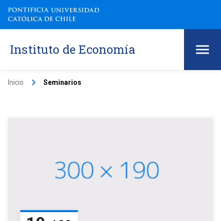
Instituto de Economía
keyboard_arrow_right
Inicio
Seminarios