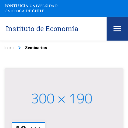
Instituto de Economía
keyboard_arrow_right
Inicio
Seminarios