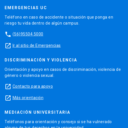
EMERGENCIAS UC
Teléfono en caso de accidente o situación que ponga en
riesgo tu vida dentro de algún campus.
phone
(56)95504 5000
launch
Ir al sitio de Emergencias
DISCRIMINACIÓN Y VIOLENCIA
Orientación y apoyo en casos de discriminación, violencia de
género o violencia sexual.
launch
Contacto para apoyo
launch
Más orientación
MEDIACIÓN UNIVERSITARIA
Teléfonos para orientación y consejo si se ha vulnerado
alguno de tus derechos en la universidad.