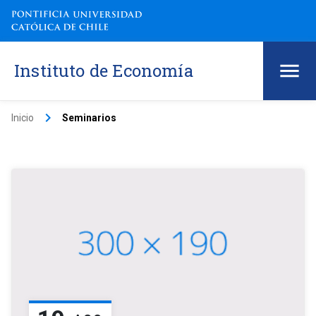
Instituto de Economía
keyboard_arrow_right
Inicio
Seminarios