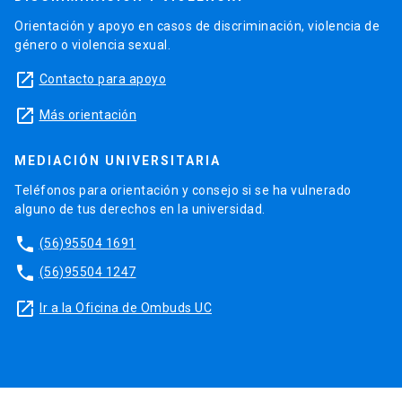
Orientación y apoyo en casos de discriminación, violencia de
género o violencia sexual.
launch
Contacto para apoyo
launch
Más orientación
MEDIACIÓN UNIVERSITARIA
Teléfonos para orientación y consejo si se ha vulnerado
alguno de tus derechos en la universidad.
phone
(56)95504 1691
phone
(56)95504 1247
launch
Ir a la Oficina de Ombuds UC