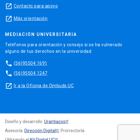
launch
Contacto para apoyo
launch
Más orientación
MEDIACIÓN UNIVERSITARIA
Teléfonos para orientación y consejo si se ha vulnerado
alguno de tus derechos en la universidad.
phone
(56)95504 1691
phone
(56)95504 1247
launch
Ir a la Oficina de Ombuds UC
Diseño y desarrollo:
Urantiacos
Asesoría:
Dirección Digital
, Prorrectoría
Utilizando el
Kit Digital UC