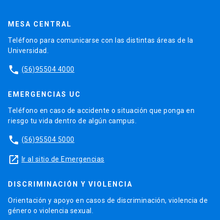
MESA CENTRAL
Teléfono para comunicarse con las distintas áreas de la
Universidad.
phone
(56)95504 4000
EMERGENCIAS UC
Teléfono en caso de accidente o situación que ponga en
riesgo tu vida dentro de algún campus.
phone
(56)95504 5000
launch
Ir al sitio de Emergencias
DISCRIMINACIÓN Y VIOLENCIA
Orientación y apoyo en casos de discriminación, violencia de
género o violencia sexual.