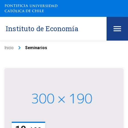
Instituto de Economía
keyboard_arrow_right
Inicio
Seminarios