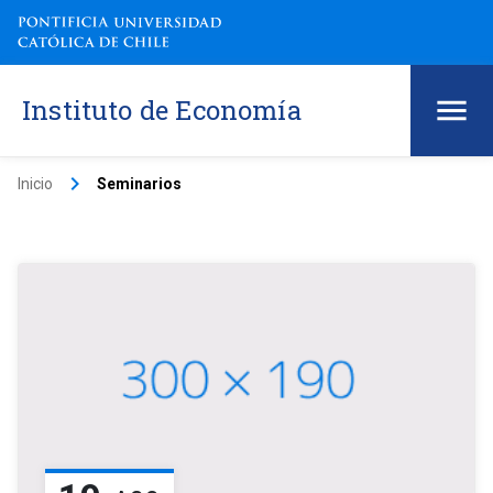
Instituto de Economía
keyboard_arrow_right
Inicio
Seminarios