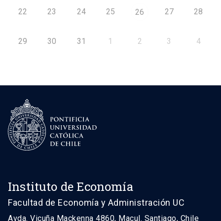
22
23
24
25
27
28
26
29
30
31
1
2
3
4
Instituto de Economía
Facultad de Economía y Administración UC
Avda. Vicuña Mackenna 4860, Macul. Santiago, Chile