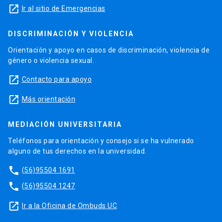
launch
Ir al sitio de Emergencias
DISCRIMINACIÓN Y VIOLENCIA
Orientación y apoyo en casos de discriminación, violencia de
género o violencia sexual.
launch
Contacto para apoyo
launch
Más orientación
MEDIACIÓN UNIVERSITARIA
Teléfonos para orientación y consejo si se ha vulnerado
alguno de tus derechos en la universidad.
phone
(56)95504 1691
phone
(56)95504 1247
launch
Ir a la Oficina de Ombuds UC