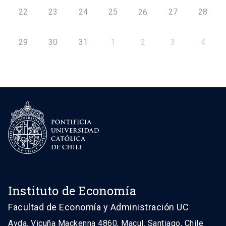
22
23
24
25
27
28
26
29
30
31
1
2
3
4
Instituto de Economía
Facultad de Economía y Administración UC
Avda. Vicuña Mackenna 4860, Macul. Santiago, Chile