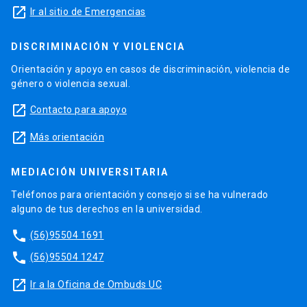
launch
Ir al sitio de Emergencias
DISCRIMINACIÓN Y VIOLENCIA
Orientación y apoyo en casos de discriminación, violencia de
género o violencia sexual.
launch
Contacto para apoyo
launch
Más orientación
MEDIACIÓN UNIVERSITARIA
Teléfonos para orientación y consejo si se ha vulnerado
alguno de tus derechos en la universidad.
phone
(56)95504 1691
phone
(56)95504 1247
launch
Ir a la Oficina de Ombuds UC