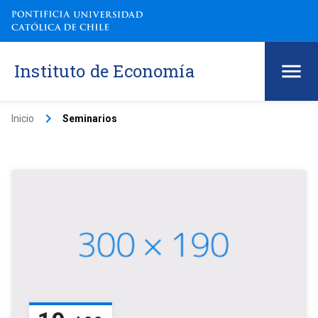
Instituto de Economía
keyboard_arrow_right
Inicio
Seminarios