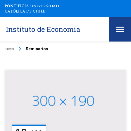
Instituto de Economía
keyboard_arrow_right
Inicio
Seminarios