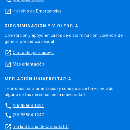
launch
Ir al sitio de Emergencias
DISCRIMINACIÓN Y VIOLENCIA
Orientación y apoyo en casos de discriminación, violencia de
género o violencia sexual.
launch
Contacto para apoyo
launch
Más orientación
MEDIACIÓN UNIVERSITARIA
Teléfonos para orientación y consejo si se ha vulnerado
alguno de tus derechos en la universidad.
phone
(56)95504 1691
phone
(56)95504 1247
launch
Ir a la Oficina de Ombuds UC