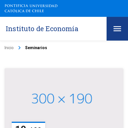
Instituto de Economía
keyboard_arrow_right
Inicio
Seminarios