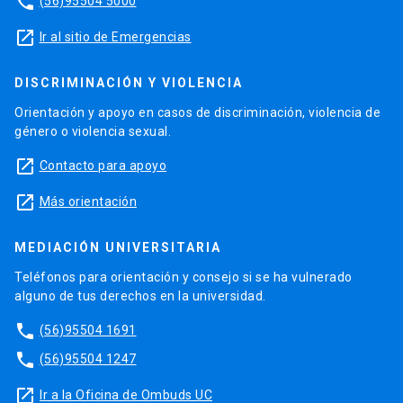
phone
(56)95504 5000
launch
Ir al sitio de Emergencias
DISCRIMINACIÓN Y VIOLENCIA
Orientación y apoyo en casos de discriminación, violencia de
género o violencia sexual.
launch
Contacto para apoyo
launch
Más orientación
MEDIACIÓN UNIVERSITARIA
Teléfonos para orientación y consejo si se ha vulnerado
alguno de tus derechos en la universidad.
phone
(56)95504 1691
phone
(56)95504 1247
launch
Ir a la Oficina de Ombuds UC