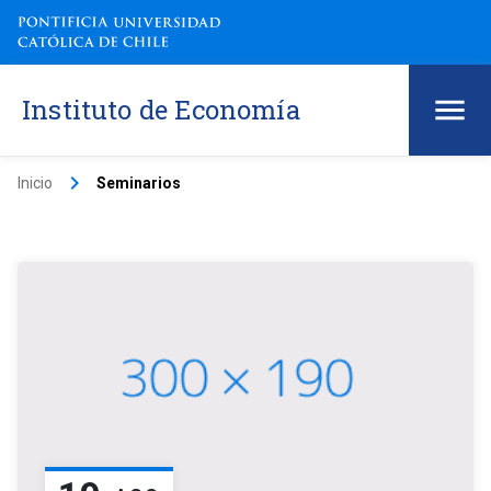
Instituto de Economía
keyboard_arrow_right
Inicio
Seminarios