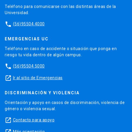
Teléfono para comunicarse con las distintas áreas de la
Universidad.
phone
(56)95504 4000
EMERGENCIAS UC
Teléfono en caso de accidente o situación que ponga en
riesgo tu vida dentro de algún campus.
phone
(56)95504 5000
launch
Ir al sitio de Emergencias
DISCRIMINACIÓN Y VIOLENCIA
Orientación y apoyo en casos de discriminación, violencia de
género o violencia sexual.
launch
Contacto para apoyo
Más orientación