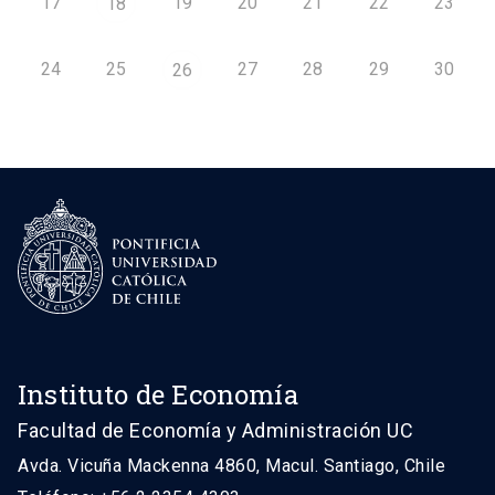
17
19
20
21
22
23
18
24
25
27
28
29
30
26
Instituto de Economía
Facultad de Economía y Administración UC
Avda. Vicuña Mackenna 4860, Macul. Santiago, Chile