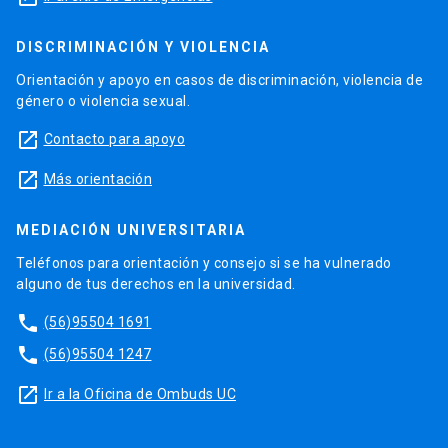
DISCRIMINACIÓN Y VIOLENCIA
Orientación y apoyo en casos de discriminación, violencia de
género o violencia sexual.
launch
Contacto para apoyo
launch
Más orientación
MEDIACIÓN UNIVERSITARIA
Teléfonos para orientación y consejo si se ha vulnerado
alguno de tus derechos en la universidad.
phone
(56)95504 1691
phone
(56)95504 1247
launch
Ir a la Oficina de Ombuds UC