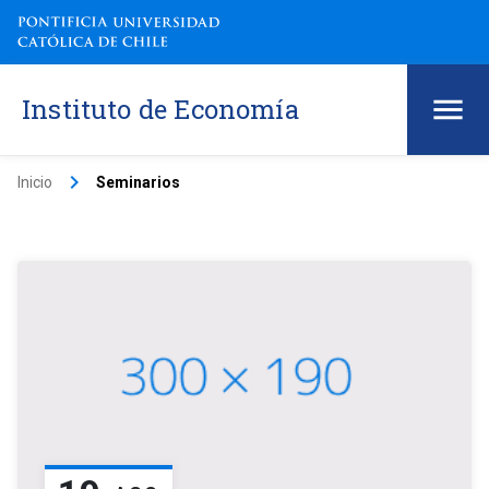
Instituto de Economía
keyboard_arrow_right
Inicio
Seminarios