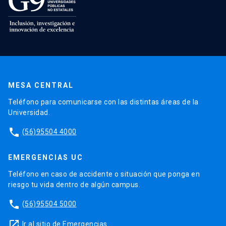
MESA CENTRAL
Teléfono para comunicarse con las distintas áreas de la
Universidad.
phone
(56)95504 4000
EMERGENCIAS UC
Teléfono en caso de accidente o situación que ponga en
riesgo tu vida dentro de algún campus.
phone
(56)95504 5000
launch
Ir al sitio de Emergencias