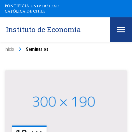
Instituto de Economía
keyboard_arrow_right
Inicio
Seminarios