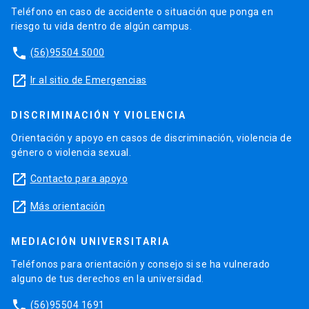
Teléfono en caso de accidente o situación que ponga en
riesgo tu vida dentro de algún campus.
phone
(56)95504 5000
launch
Ir al sitio de Emergencias
DISCRIMINACIÓN Y VIOLENCIA
Orientación y apoyo en casos de discriminación, violencia de
género o violencia sexual.
launch
Contacto para apoyo
launch
Más orientación
MEDIACIÓN UNIVERSITARIA
Teléfonos para orientación y consejo si se ha vulnerado
alguno de tus derechos en la universidad.
phone
(56)95504 1691