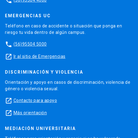
phone
EMERGENCIAS UC
Teléfono en caso de accidente o situación que ponga en
riesgo tu vida dentro de algún campus.
phone
(56)95504 5000
launch
Ir al sitio de Emergencias
DISCRIMINACIÓN Y VIOLENCIA
Orientación y apoyo en casos de discriminación, violencia de
género o violencia sexual.
launch
Contacto para apoyo
launch
Más orientación
MEDIACIÓN UNIVERSITARIA