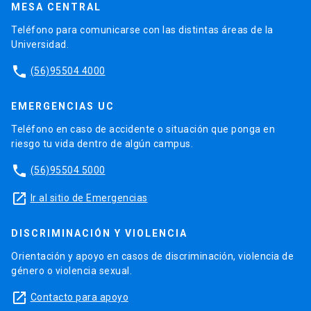
MESA CENTRAL
Teléfono para comunicarse con las distintas áreas de la
Universidad.
phone
(56)95504 4000
EMERGENCIAS UC
Teléfono en caso de accidente o situación que ponga en
riesgo tu vida dentro de algún campus.
phone
(56)95504 5000
launch
Ir al sitio de Emergencias
DISCRIMINACIÓN Y VIOLENCIA
Orientación y apoyo en casos de discriminación, violencia de
género o violencia sexual.
launch
Contacto para apoyo