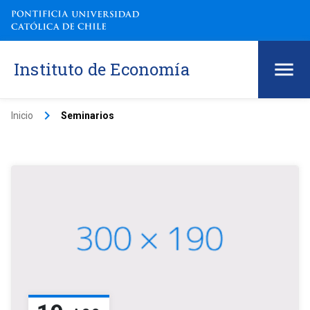
Instituto de Economía
keyboard_arrow_right
Inicio
Seminarios