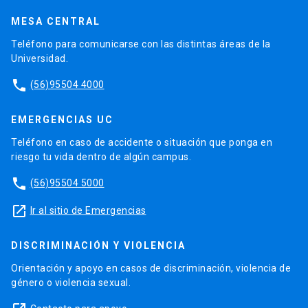
MESA CENTRAL
Teléfono para comunicarse con las distintas áreas de la
Universidad.
phone
(56)95504 4000
EMERGENCIAS UC
Teléfono en caso de accidente o situación que ponga en
riesgo tu vida dentro de algún campus.
phone
(56)95504 5000
launch
Ir al sitio de Emergencias
DISCRIMINACIÓN Y VIOLENCIA
Orientación y apoyo en casos de discriminación, violencia de
género o violencia sexual.