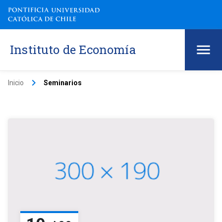
Instituto de Economía
keyboard_arrow_right
Inicio
Seminarios