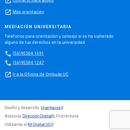
launch
Contacto para apoyo
launch
Más orientación
MEDIACIÓN UNIVERSITARIA
Teléfonos para orientación y consejo si se ha vulnerado
alguno de tus derechos en la universidad.
phone
(56)95504 1691
phone
(56)95504 1247
launch
Ir a la Oficina de Ombuds UC
Diseño y desarrollo:
Urantiacos
Asesoría:
Dirección Digital
, Prorrectoría
Utilizando el
Kit Digital UC