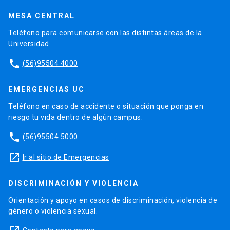
MESA CENTRAL
Teléfono para comunicarse con las distintas áreas de la
Universidad.
phone
(56)95504 4000
EMERGENCIAS UC
Teléfono en caso de accidente o situación que ponga en
riesgo tu vida dentro de algún campus.
phone
(56)95504 5000
launch
Ir al sitio de Emergencias
DISCRIMINACIÓN Y VIOLENCIA
Orientación y apoyo en casos de discriminación, violencia de
género o violencia sexual.