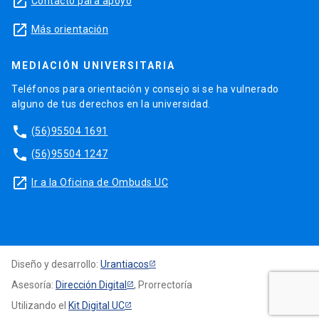
launch
Contacto para apoyo
launch
Más orientación
MEDIACIÓN UNIVERSITARIA
Teléfonos para orientación y consejo si se ha vulnerado
alguno de tus derechos en la universidad.
phone
(56)95504 1691
phone
(56)95504 1247
launch
Ir a la Oficina de Ombuds UC
Diseño y desarrollo:
Urantiacos
Asesoría:
Dirección Digital
, Prorrectoría
Utilizando el
Kit Digital UC