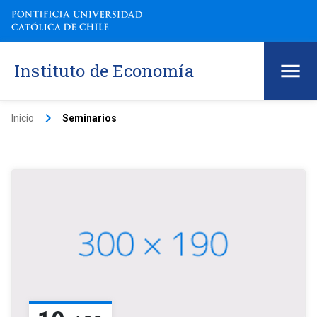
Instituto de Economía
keyboard_arrow_right
Inicio
Seminarios