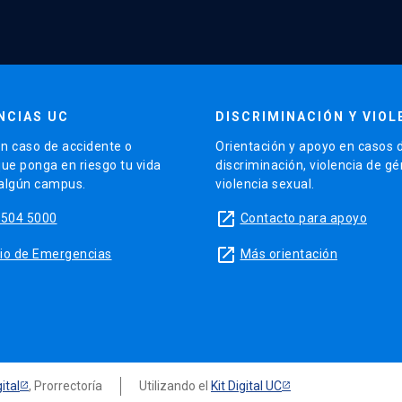
NCIAS UC
DISCRIMINACIÓN Y VIOL
n caso de accidente o
Orientación y apoyo en casos 
que ponga en riesgo tu vida
discriminación, violencia de g
 algún campus.
violencia sexual.
launch
5504 5000
Contacto para apoyo
launch
sitio de Emergencias
Más orientación
ital
, Prorrectoría
Utilizando el
Kit Digital UC