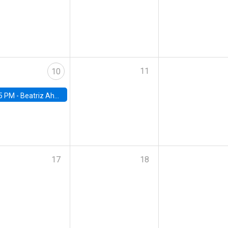
11
10
5 PM -
Beatriz Ahumada, PhD candidate, Universidad de Pittsburgh
17
18