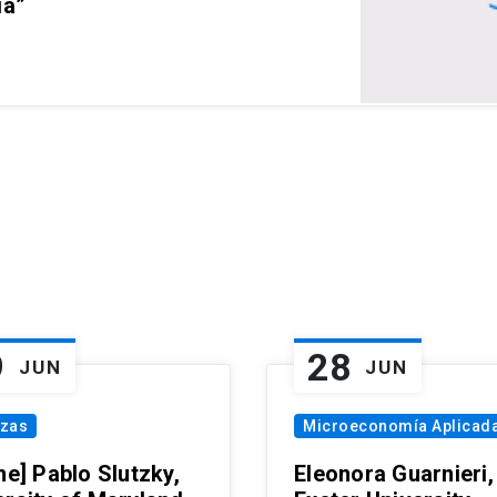
ia”
9
28
JUN
JUN
nzas
Microeconomía Aplicad
ne] Pablo Slutzky,
Eleonora Guarnieri,