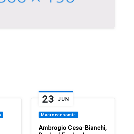
23
JUN
a
Macroeconomía
Ambrogio Cesa-Bianchi,