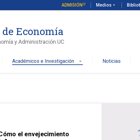
ADMISIÓN
Medios
arrow_drop_down
Biblio
o de Economía
nomía y Administración UC
Académicos e Investigación
Noticias
arrow_drop_down
 Cómo el envejecimiento