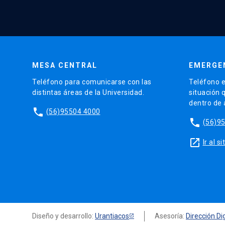
MESA CENTRAL
EMERGE
Teléfono para comunicarse con las
Teléfono e
distintas áreas de la Universidad.
situación 
dentro de
phone
(56)95504 4000
phone
(56)9
launch
Ir al 
Diseño y desarrollo:
Urantiacos
Asesoría:
Dirección Dig