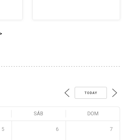
>
TODAY
SÁB
DOM
5
6
7