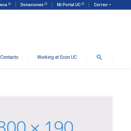
teca
Donaciones
Mi Portal UC
Correo
arrow_drop_down
search
Contacto
Working at Econ UC