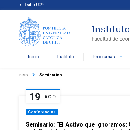
Ir al sitio UC
Institut
Facultad de Eco
Inicio
Instituto
Programas
arrow_drop_down
keyboard_arrow_right
Inicio
Seminarios
19
AGO
Conferencias
Seminario: “El Activo que Ignoramos: