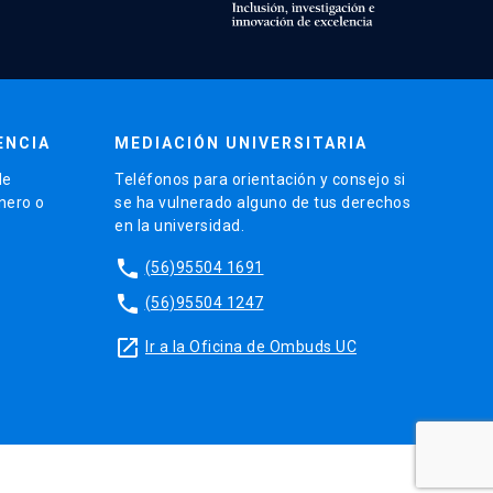
ENCIA
MEDIACIÓN UNIVERSITARIA
de
Teléfonos para orientación y consejo si
énero o
se ha vulnerado alguno de tus derechos
en la universidad.
phone
(56)95504 1691
phone
(56)95504 1247
launch
Ir a la Oficina de Ombuds UC