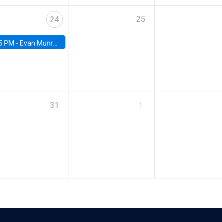
25
24
5 PM -
Evan Munro, Neyman Visiting Assistant Professor in the Department of Statistics at UC Berkeley
31
1