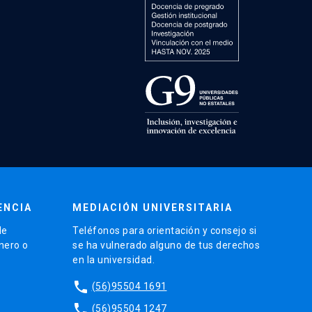
ENCIA
MEDIACIÓN UNIVERSITARIA
de
Teléfonos para orientación y consejo si
énero o
se ha vulnerado alguno de tus derechos
en la universidad.
phone
(56)95504 1691
phone
(56)95504 1247