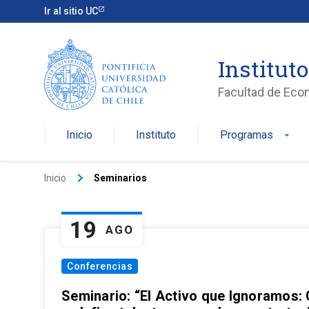
Ir al sitio UC
Institut
Facultad de Eco
Inicio
Instituto
Programas
arrow_drop_down
keyboard_arrow_right
Inicio
Seminarios
19
AGO
Conferencias
Seminario: “El Activo que Ignoramos: