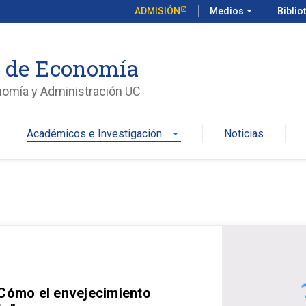
ADMISIÓN
Medios
arrow_drop_down
Biblio
o de Economía
nomía y Administración UC
Académicos e Investigación
Noticias
arrow_drop_down
 Cómo el envejecimiento