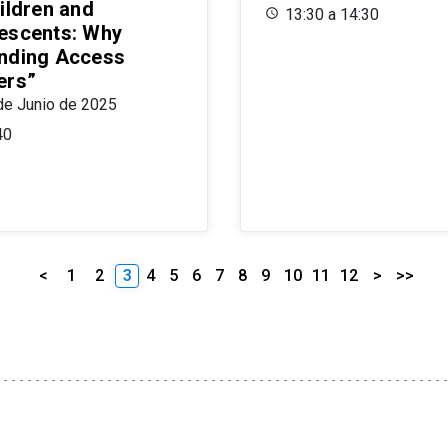
ildren and
13:30 a 14:30
escents: Why
nding Access
ers”
de Junio de 2025
40
<
1
2
3
4
5
6
7
8
9
10
11
12
>
>>