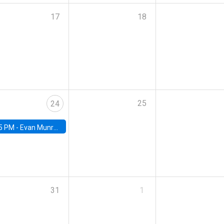
17
18
25
24
5 PM -
Evan Munro, Neyman Visiting Assistant Professor in the Department of Statistics at UC Berkeley
31
1