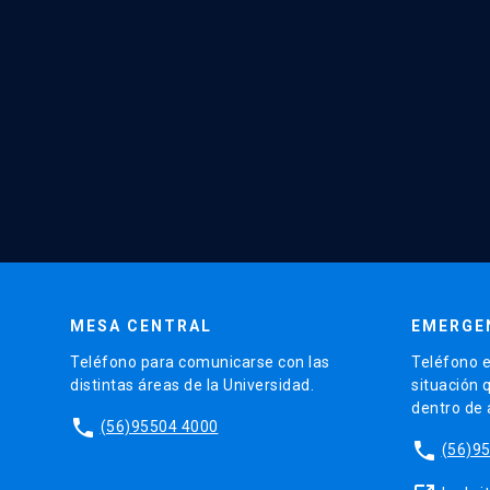
MESA CENTRAL
EMERGE
Teléfono para comunicarse con las
Teléfono e
distintas áreas de la Universidad.
situación 
dentro de
phone
(56)95504 4000
phone
(56)9