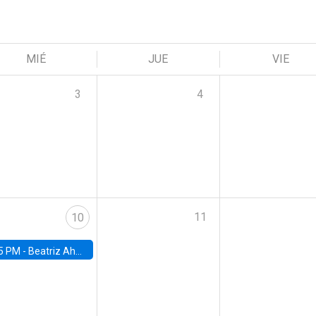
MIÉ
JUE
VIE
3
4
11
10
5 PM -
Beatriz Ahumada, PhD candidate, Universidad de Pittsburgh