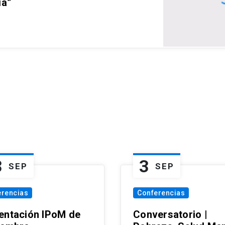
ia”
3
3
SEP
SEP
erencias
Conferencias
entación IPoM de
Conversatorio |