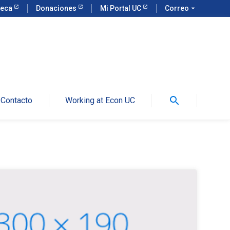
teca
Donaciones
Mi Portal UC
Correo
arrow_drop_down
search
Contacto
Working at Econ UC