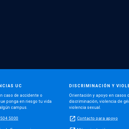
NCIAS UC
DISCRIMINACIÓN Y VIOL
n caso de accidente o
Orientación y apoyo en casos 
que ponga en riesgo tu vida
discriminación, violencia de g
 algún campus.
violencia sexual.
launch
5504 5000
Contacto para apoyo